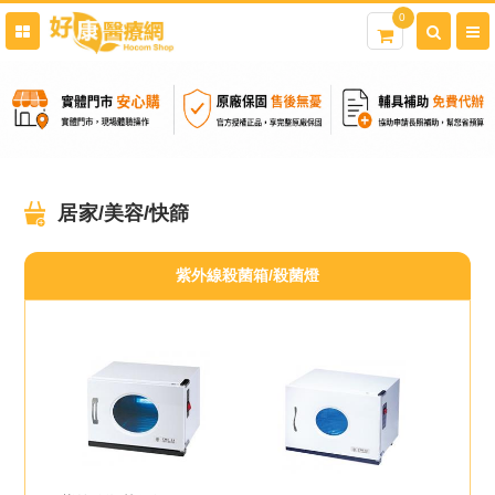
0
居家/美容/快篩
紫外線殺菌箱/殺菌燈