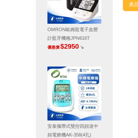
產
OMRON歐姆龍電子血壓
計藍牙機種JPN616T
$2950
↘
優惠價
安泰攜帶式雙控四頻道中
頻電療機AK-358(4孔)