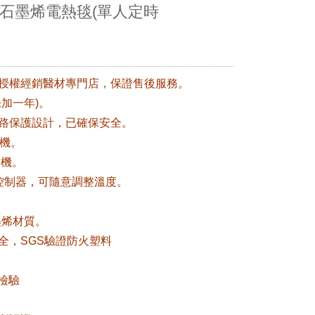
石墨烯電熱毯(單人定時
路授權經銷醫材專門店，保證售後服務。
錄加一年)。
斷路保護設計，已確保安全。
關機。
關機。
節控制器，可隨意調整溫度。
石墨烯材質。
全，SGS驗證防火塑料
規檢驗