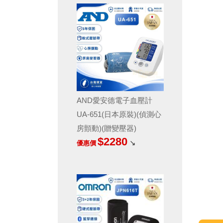
舒摩/貝斯美德/其他
AND愛安德電子血壓計
UA-651(日本原裝)(偵測心
房顫動)(贈變壓器)
$2280
↘
優惠價