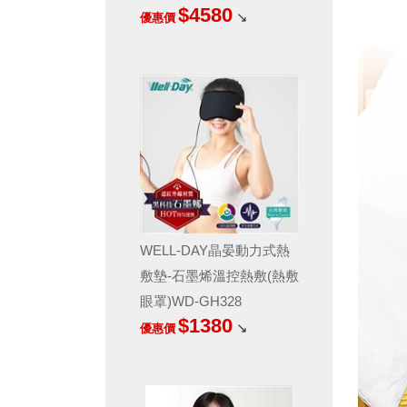
$4580
↘
優惠價
WELL-DAY晶晏動力式熱
敷墊-石墨烯溫控熱敷(熱敷
眼罩)WD-GH328
$1380
↘
優惠價