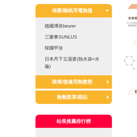
保暖/睡眠用電熱毯
德國博依beurer
三樂事SUNLUS
韓國甲珍
日本丹下立湯婆(熱水袋=水
龜)
痠痛/復健用熱敷墊
德國博依beurer
熱敷眼罩/眼貼
三樂事SUNLUS
熱敷眼罩/眼貼
艾樂舒iLove
站長推薦排行榜
晶晏/石墨烯熱敷墊