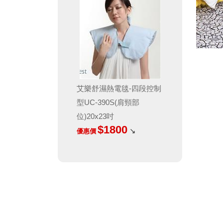
艾樂舒濕熱電毯-四段控制
型UC-390S(肩頸部
位)20x23吋
$1800
↘
優惠價