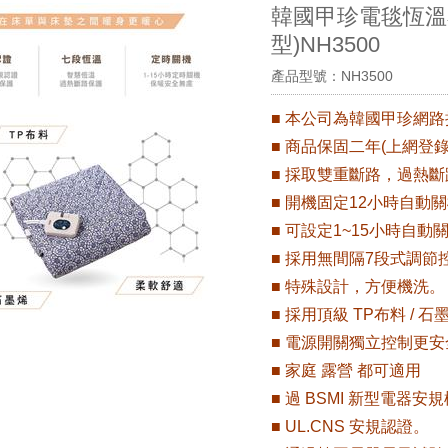
韓國甲珍電毯恆溫
型)NH3500
產品型號：NH3500
■ 本公司為韓國甲珍網
■ 商品保固二年(上網登
■ 採取雙重斷路，過熱
■ 開機固定12小時自動
■ 可設定1~15小時自動
■ 採用無間隔7段式調
■ 特殊設計，方便機洗。
■ 採用頂級 TP布料 / 
■ 電源開關獨立控制更安
■ 家庭 露營 都可適用
■ 過 BSMI 新型電器安
■ UL.CNS 安規認證。