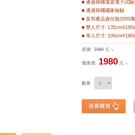
■ 通過韓國電器電子試
■ 通過韓國國家檢驗
■ 富邦產品責任險2000
■ 雙人尺寸: 135cmX180c
■ 單人尺寸: 100cmX180c
原價
2480
元↘
1980
優惠價
元↘
數量