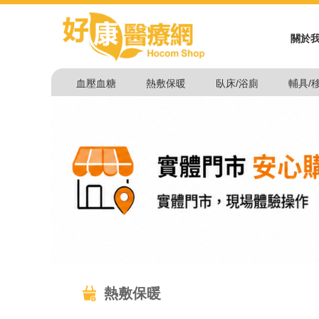
關於
血壓血糖
熱敷保暖
臥床/浴廁
輔具/
熱敷保暖