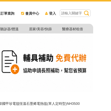
訂單查詢
會員中心
登入
/聽診器/體溫
居家/美容/快篩
醫療器材租借
韓國甲珍電毯恆溫石墨烯電熱毯(單人定時型)NH3500