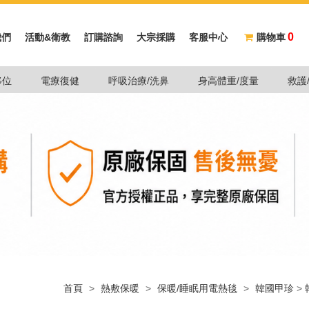
0
我們
活動&衛教
訂購諮詢
大宗採購
客服中心
購物車
移位
電療復健
呼吸治療/洗鼻
身高體重/度量
救護
首頁
>
熱敷保暖
>
保暖/睡眠用電熱毯
>
韓國甲珍
>