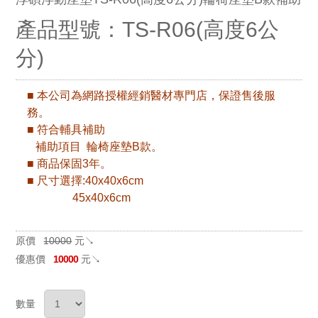
產品型號：TS-R06(高度6公
分)
■ 本公司為網路授權經銷醫材專門店，保證售後服
務。
■ 符合輔具補助
補助項目
輪椅座墊
B款。
■ 商品保固3年。
■ 尺寸選擇:40x40x6cm
45x40x6cm
原價
10000
元↘
優惠價
10000
元↘
數量