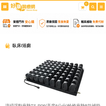
0
臥床/浴廁
淳碩浮動座墊TS-R06(高度6公分)輪椅座墊B款補助