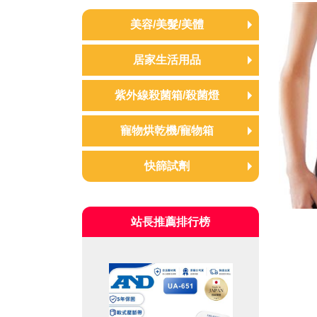
美容/美髮/美體
美容儀器
居家生活用品
美髮儀器
旅行電爐/煮蛋器/果汁機
紫外線殺菌箱/殺菌燈
美體儀器
按摩器/肩頸腿部舒緩
紫外線殺菌箱/殺菌燈
寵物烘乾機/寵物箱
皮膚檢測儀/燈
空氣清淨機/加濕機/水氧機
美容椅/工作推車
寵物烘乾機/寵物箱
快篩試劑
手指消毒器
沖牙機
尿液快速檢測試劑
站長推薦排行榜
唾液快速檢驗試劑