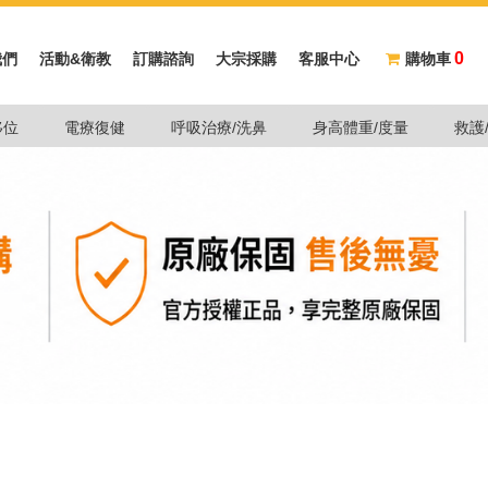
0
我們
活動&衛教
訂購諮詢
大宗採購
客服中心
購物車
移位
電療復健
呼吸治療/洗鼻
身高體重/度量
救護