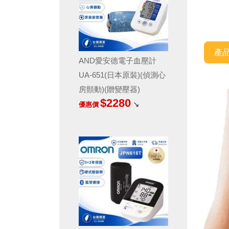
產
AND愛安德電子血壓計
UA-651(日本原裝)(偵測心
房顫動)(贈變壓器)
$2280
↘
優惠價