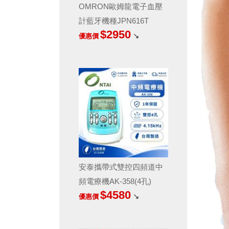
OMRON歐姆龍電子血壓
計藍牙機種JPN616T
$2950
↘
優惠價
安泰攜帶式雙控四頻道中
頻電療機AK-358(4孔)
$4580
↘
優惠價