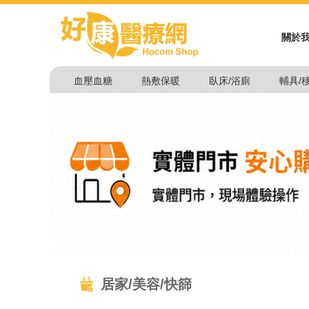
關於
血壓血糖
熱敷保暖
臥床/浴廁
輔具/
居家/美容/快篩