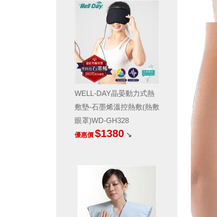
WELL-DAY晶晏動力式熱
敷墊-石墨烯溫控熱敷(熱敷
眼罩)WD-GH328
$1380
↘
優惠價