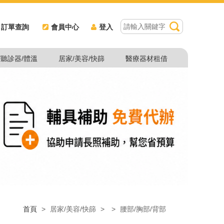
訂單查詢
會員中心
登入
/聽診器/體溫
居家/美容/快篩
醫療器材租借
首頁
>
居家/美容/快篩
>
>
腰部/胸部/背部