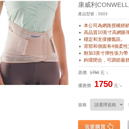
康威利CONWELL加
產品型號：5503
本公司為網路授權經
高品質10英寸高網眼
穩定和支撐腰骶區。
背部和側面有4個柔性
附加3英寸彈性張力帶
鉤環閉合，可調節最
原價
1750
元↘
1750
優惠價
元↘
規格