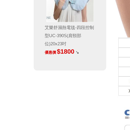
艾樂舒濕熱電毯-四段控制
型UC-390S(肩頸部
位)20x23吋
$1800
↘
優惠價