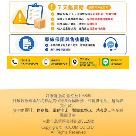
好康醫療網 創立於1958年
好康醫療網產品均有品質保證及保固服務，並提供宅配、超商取
貨付款。
提供
血壓計
、
血糖機
、
電動病床
、
醫療氣墊床
、
洗鼻器
...等多種
醫療器材
台北市萬華區長沙街2段115號
Copyright © HOCOM CO,LTD.
All Rights Reserved