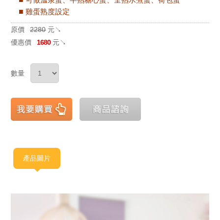
■
雞蛋熟度設定
原價
2280
元↘
優惠價
1680
元↘
數量
產品圖片