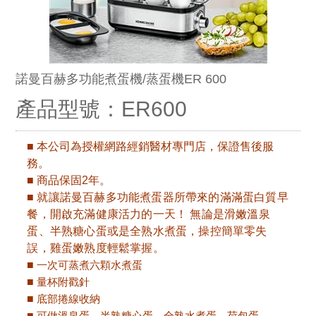
諾曼百赫多功能煮蛋機/蒸蛋機ER 600
產品型號：ER600
■ 本公司為授權網路經銷醫材專門店，保證售後服
務。
■ 商品保固2
年。
■
就讓諾曼百赫多功能煮蛋器所帶來的滿滿蛋白質早
餐，開啟充滿健康活力的一天！ 無論是滑嫩溫泉
蛋、半熟糖心蛋或是全熟水煮蛋，操控簡單零失
誤，雞蛋嫩熟度輕鬆掌握。
■
一次可蒸煮六顆水煮蛋
■
量杯附戳針
■
底部捲線收納
■
可做溫泉蛋、半熟糖心蛋、全熟水煮蛋、荷包蛋