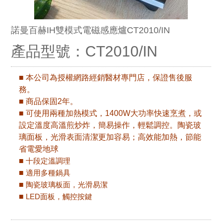
諾曼百赫IH雙模式電磁感應爐CT2010/IN
產品型號：CT2010/IN
■ 本公司為授權網路經銷醫材專門店，保證售後服
務。
■ 商品保固2
年。
■ 可使用兩種加熱模式，1400W大功率快速烹煮，或
設定溫度高溫煎炒炸，簡易操作，輕鬆調控。陶瓷玻
璃面板，光滑表面清潔更加容易；高效能加熱，節能
省電愛地球
■
十段定溫調理
■
適用多種鍋具
■
陶瓷玻璃板面，光滑易潔
■
LED面板，觸控按鍵