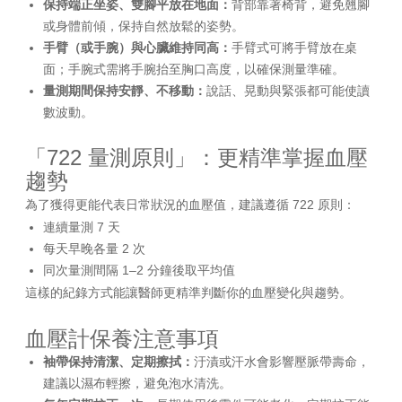
保持端正坐姿、雙腳平放在地面：
背部靠著椅背，避免翹腳
或身體前傾，保持自然放鬆的姿勢。
手臂（或手腕）與心臟維持同高：
手臂式可將手臂放在桌
面；手腕式需將手腕抬至胸口高度，以確保測量準確。
量測期間保持安靜、不移動：
說話、晃動與緊張都可能使讀
數波動。
「722 量測原則」：更精準掌握血壓
趨勢
為了獲得更能代表日常狀況的血壓值，建議遵循 722 原則：
連續量測 7 天
每天早晚各量 2 次
同次量測間隔 1–2 分鐘後取平均值
這樣的紀錄方式能讓醫師更精準判斷你的血壓變化與趨勢。
血壓計保養注意事項
袖帶保持清潔、定期擦拭：
汙漬或汗水會影響壓脈帶壽命，
建議以濕布輕擦，避免泡水清洗。