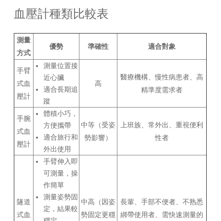
血壓計種類比較表
測量
優勢
準確性
適合對象
方式
測量位置接
手臂
醫療機構、慢性病患者、高
近心臟
式血
高
適合長期追
精準度需求者
壓計
蹤
體積小巧，
手腕
中等（受姿
上班族、常外出、重視便利
方便攜帶
式血
適合旅行和
勢影響）
性者
壓計
外出使用
手臂伸入即
可測量，操
作簡單
測量姿勢固
隧道
中高（因姿
長輩、手部不便者、不熟悉
定，結果較
式血
勢固定更穩
綁帶使用者、需快速測量的
穩定