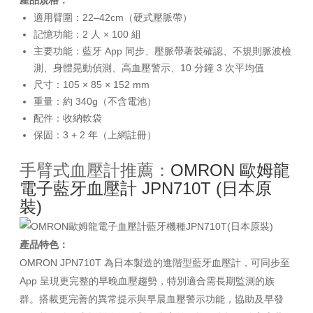
產品規格：
適用臂圍：22–42cm（硬式壓脈帶）
記憶功能：2 人 × 100 組
主要功能：藍牙 App 同步、壓脈帶著裝確認、不規則脈波檢
測、身體晃動偵測、高血壓警示、10 分鐘 3 次平均值
尺寸：105 × 85 × 152 mm
重量：約 340g（不含電池）
配件：收納軟袋
保固：3 + 2 年（上網註冊）
手臂式血壓計推薦：
OMRON 歐姆龍
電子藍牙血壓計 JPN710T (日本原
裝)
產品特色：
OMRON JPN710T 為日本製造的進階型藍牙血壓計，可同步至
App 呈現更完整的早晚血壓趨勢，特別適合需長期監測的族
群。搭載更完善的異常提示與早晨血壓警示功能，協助及早發