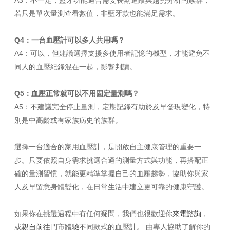
若只是單次量測查看數值，非藍牙款也能滿足需求。
Q4：一台血壓計可以多人共用嗎？
A4：可以，但建議選擇支援多使用者記憶的機型，才能避免不
同人的血壓紀錄混在一起，影響判讀。
Q5：血壓正常就可以不用固定量測嗎？
A5：不建議完全停止量測，定期記錄有助於及早發現變化，特
別是中高齡或有家族病史的族群。
選擇一台適合的家用血壓計，是開啟自主健康管理的重要一
步。只要依照自身需求挑選合適的測量方式與功能，再搭配正
確的量測習慣，就能更精準掌握自己的血壓趨勢，協助你與家
人及早留意身體變化，在日常生活中建立更可靠的健康守護。
如果你在挑選過程中有任何疑問，我們也很歡迎你
來電諮詢
，
或
親自前往門市體驗
不同款式的血壓計。 由專人協助了解你的