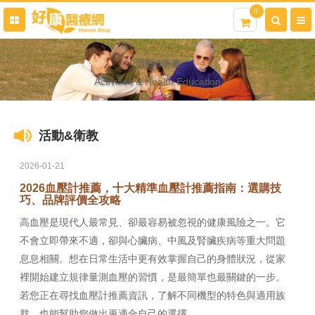
0
活動&衛教
Activities & Health Education
活動&衛教
2026-01-21
2026血壓計推薦，十大精準血壓計推薦指南：選購技
巧、品牌評價全攻略
高血壓是現代人最常見、卻最容易被忽視的健康風險之一。它
不會立即帶來不適，卻與心臟病、中風及腎臟疾病等重大問題
息息相關。想在日常生活中更有效掌握自己的身體狀況，從家
裡開始建立規律量測血壓的習慣，是最簡單也最關鍵的一步。
若您正在尋找血壓計推薦資訊，了解不同機型的特色與適用族
群，也能幫助您做出更適合自己的選擇。