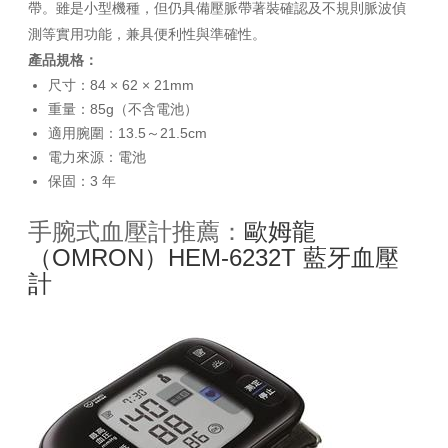
帶。雖是小型機種，但仍具備壓脈帶著裝確認及不規則脈波偵
測等實用功能，兼具便利性與準確性。
產品規格：
尺寸：84 × 62 × 21mm
重量：85g（不含電池）
適用腕圍：13.5～21.5cm
電力來源：電池
保固：3 年
手腕式血壓計推薦：
歐姆龍
（OMRON）HEM-6232T 藍牙血壓
計