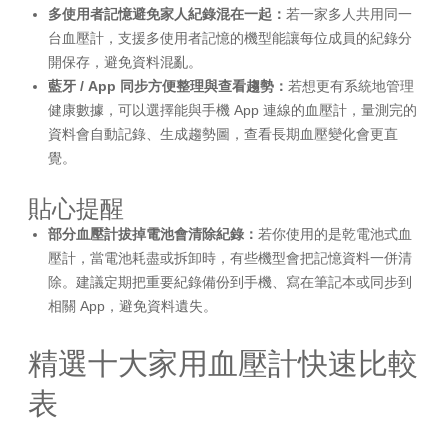
多使用者記憶避免家人紀錄混在一起：
若一家多人共用同一
台血壓計，支援多使用者記憶的機型能讓每位成員的紀錄分
開保存，避免資料混亂。
藍牙 / App 同步方便整理與查看趨勢：
若想更有系統地管理
健康數據，可以選擇能與手機 App 連線的血壓計，量測完的
資料會自動記錄、生成趨勢圖，查看長期血壓變化會更直
覺。
貼心提醒
部分血壓計拔掉電池會清除紀錄：
若你使用的是乾電池式血
壓計，當電池耗盡或拆卸時，有些機型會把記憶資料一併清
除。建議定期把重要紀錄備份到手機、寫在筆記本或同步到
相關 App，避免資料遺失。
精選十大家用血壓計快速比較
表