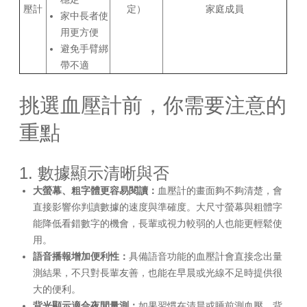
壓計
定）
家庭成員
家中長者使
用更方便
避免手臂綁
帶不適
挑選血壓計前，你需要注意的
重點
1. 數據顯示清晰與否
大螢幕、粗字體更容易閱讀：
血壓計的畫面夠不夠清楚，會
直接影響你判讀數據的速度與準確度。大尺寸螢幕與粗體字
能降低看錯數字的機會，長輩或視力較弱的人也能更輕鬆使
用。
語音播報增加便利性：
具備語音功能的血壓計會直接念出量
測結果，不只對長輩友善，也能在早晨或光線不足時提供很
大的便利。
背光顯示適合夜間量測：
如果習慣在清晨或睡前測血壓，背