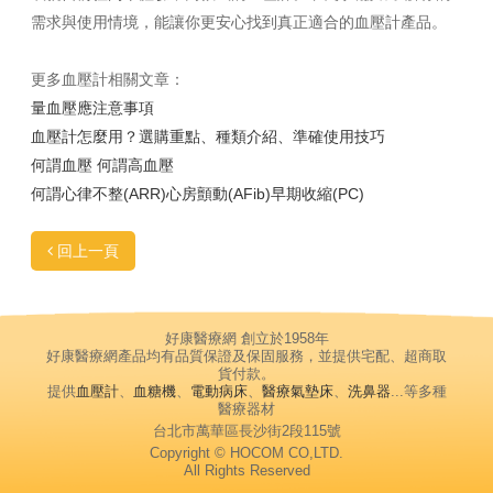
需求與使用情境，能讓你更安心找到真正適合的血壓計產品。
更多血壓計相關文章：
量血壓應注意事項
血壓計怎麼用？選購重點、種類介紹、準確使用技巧
何謂血壓 何謂高血壓
何謂心律不整(ARR)心房顫動(AFib)早期收縮(PC)
回上一頁
好康醫療網 創立於1958年
好康醫療網產品均有品質保證及保固服務，並提供宅配、超商取
貨付款。
提供
血壓計
、
血糖機
、
電動病床
、
醫療氣墊床
、
洗鼻器
...等多種
醫療器材
台北市萬華區長沙街2段115號
Copyright © HOCOM CO,LTD.
All Rights Reserved