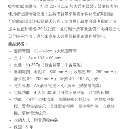
監控動脈血壓值。配備 22～42cm 加大通用臂帶，臂圍較大的
使用者也能輕鬆使用；並具備臂帶穿戴提示與休息偵測指標，
可協助確認量測狀態是否合宜，使血壓紀錄更具參考價值。支
援 4 位使用者各 30 組記憶，並可顯示所有量測值平均與最近七
日早晚平均值，適合家庭多人共用與長期追蹤血壓變化。
產品規格：
適用臂圍：22～42cm（大範圍臂帶）
尺寸：134 × 103 × 60 mm
重量：約 367g（包含臂帶，不含電池）
量測範圍：血壓 0～300 mmHg；收縮壓 50～280 mmHg；
舒張壓 30～200 mmHg；脈搏 40～199 次／分
電力來源：AA 鹼性電池 × 4／插座（變壓器選購）
記憶功能：4 人各 30 組（可顯示量測值、時間與日期）
功能：心跳不規律偵測、血壓範圍分類顯示、休息偵測指
標、臂帶穿戴提示、量測鬧鈴提醒、量測平均值、自動關
機、更換電池提示
收納方式：附實用收納袋
保固：5 年