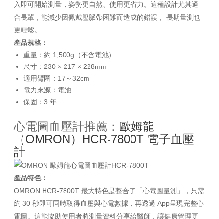
入即可開始測量，姿勢更自然、使用更省力。這種設計尤其適
合長輩，能減少因佩戴壓脈帶困難而造成的錯誤， 長期量測也
更輕鬆。
產品規格：
重量：約 1,500g（不含電池）
尺寸：230 × 217 × 228mm
適用臂圍：17～32cm
電力來源：電池
保固：3 年
心電圖血壓計推薦：
歐姆龍
（OMRON）HCR-7800T 電子血壓
計
產品特色：
OMRON HCR-7800T 最大特色是整合了「心電圖量測」，只需
約 30 秒即可同時取得血壓與心電數據，再透過 App呈現完整心
電圖。這能協助使用者將測量資料分享給醫師，讓健康管理更