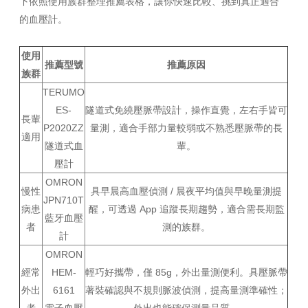
下依照使用族群整理推薦表格，讓你快速比較、挑到真正適合
的血壓計。
使用
推薦型號
推薦原因
族群
TERUMO
ES-
隧道式免繞壓脈帶設計，操作直覺，左右手皆可
長輩
P2020ZZ
量測，適合手部力量較弱或不熟悉壓脈帶的長
適用
隧道式血
輩。
壓計
OMRON
慢性
具早晨高血壓偵測 / 晨夜平均值與早晚量測提
JPN710T
病患
醒，可透過 App 追蹤長期趨勢，適合需長期監
藍牙血壓
者
測的族群。
計
OMRON
經常
HEM-
輕巧好攜帶，僅 85g，外出量測便利。具壓脈帶
外出
6161
著裝確認與不規則脈波偵測，提高量測準確性；
者
電子血壓
外出也能確保測量品質。