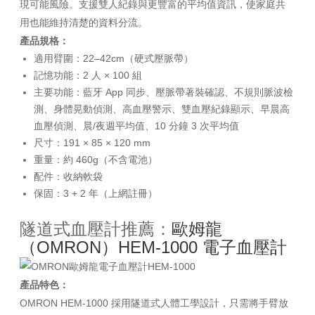
現可能風險。支援雙人紀錄與更豐富的平均值資訊，使家庭共
用也能維持清楚的資料分流。
產品規格：
適用臂圍：22–42cm（硬式壓脈帶）
記憶功能：2 人 × 100 組
主要功能：藍牙 App 同步、壓脈帶著裝確認、不規則脈波檢
測、身體晃動偵測、高血壓警示、雙血壓紀錄顯示、早晨高
血壓偵測、晨/夜週平均值、10 分鐘 3 次平均值
尺寸：191 × 85 × 120 mm
重量：約 460g（不含電池）
配件：收納軟袋
保固：3 + 2 年（上網註冊）
隧道式血壓計推薦：
歐姆龍
（OMRON）HEM-1000 電子血壓計
產品特色：
OMRON HEM-1000 採用隧道式人體工學設計，只需將手臂放