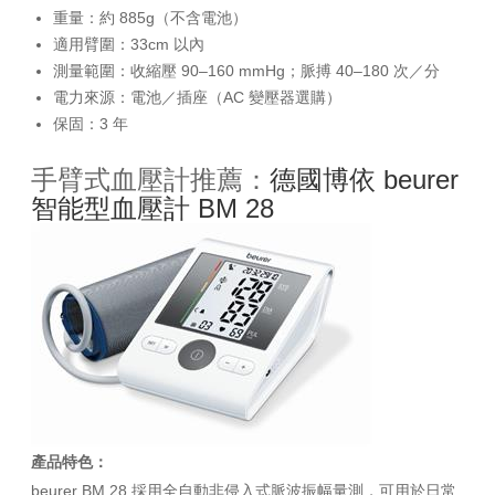
重量：約 885g（不含電池）
適用臂圍：33cm 以內
測量範圍：收縮壓 90–160 mmHg；脈搏 40–180 次／分
電力來源：電池／插座（AC 變壓器選購）
保固：3 年
手臂式血壓計推薦：
德國博依 beurer
智能型血壓計 BM 28
產品特色：
beurer BM 28 採用全自動非侵入式脈波振幅量測，可用於日常