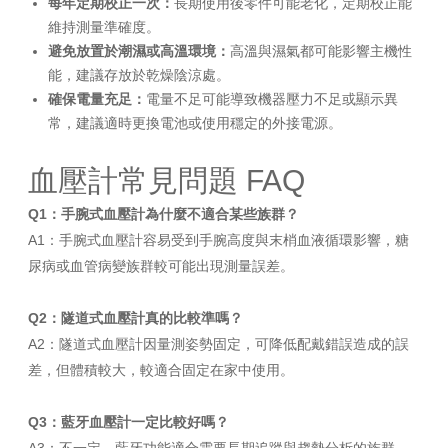
每年定期校正一次：
長期使用後零件可能老化，定期校正能
維持測量準確度。
避免放置於潮濕或高溫環境：
高溫與濕氣都可能影響主機性
能，建議存放於乾燥陰涼處。
確保電量充足：
電量不足可能導致機器壓力不足或顯示異
常，建議適時更換電池或使用穩定的外接電源。
血壓計常見問題 FAQ
Q1：手腕式血壓計為什麼不適合某些族群？
A1：手腕式血壓計容易受到手腕高度與末梢血液循環影響，糖
尿病或血管病變族群較可能出現測量誤差。
Q2：隧道式血壓計真的比較準嗎？
A2：隧道式血壓計因量測姿勢固定，可降低配戴錯誤造成的誤
差，但體積較大，較適合固定在家中使用。
Q3：藍牙血壓計一定比較好嗎？
A3：不一定，藍牙功能適合需要長期追蹤與趨勢分析的族群，