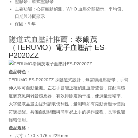
壓脈帶：軟式壓脈帶
主要功能：心房顫動偵測、WHO 血壓分類指示、平均值、
日期與時間顯示
保固：5 年
隧道式血壓計推薦：
泰爾茂
（TERUMO）電子血壓計 ES-
P2020ZZ
產品特色：
TERUMO ES-P2020ZZ 採隧道式設計，無需纏繞壓脈帶，手臂
伸入即可自動量測。左右手皆能正確偵測血管聲音，搭配高感
度麥克風與雜音感應器，有效排除震動干擾，使測量更精準。
大字體液晶畫面提升讀取便利性，量測時如有晃動會顯示體動
符號提醒。具備自動關機與簡單易上手的操作流程，長輩也能
輕鬆使用。
產品規格：
尺寸：170 × 176 × 229 mm