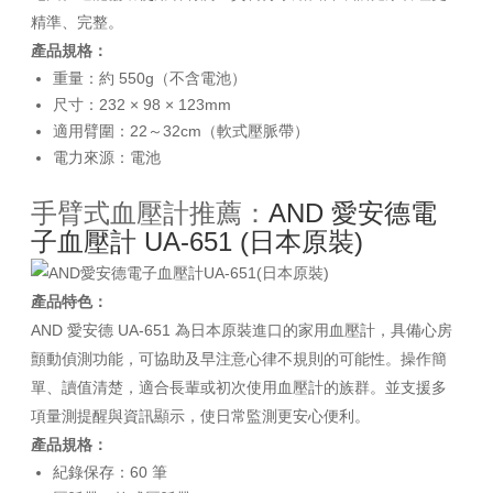
精準、完整。
產品規格：
重量：約 550g（不含電池）
尺寸：232 × 98 × 123mm
適用臂圍：22～32cm（軟式壓脈帶）
電力來源：電池
手臂式血壓計推薦：
AND 愛安德電
子血壓計 UA-651 (日本原裝)
產品特色：
AND 愛安德 UA-651 為日本原裝進口的家用血壓計，具備心房
顫動偵測功能，可協助及早注意心律不規則的可能性。操作簡
單、讀值清楚，適合長輩或初次使用血壓計的族群。並支援多
項量測提醒與資訊顯示，使日常監測更安心便利。
產品規格：
紀錄保存：60 筆