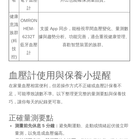
計
健康
OMRON
意識
HEM-
支援 App 同步，能檢視早間血壓變化、量測數
族群
6232T
據與趨勢分析。功能完善，適合重視健康管理、
(科
藍牙血壓
喜歡智慧裝置的族群。
技
計
控)
血壓計使用與保養小提醒
在家量血壓相當便利，但若操作方式不正確或血壓計保養不
足，可能導致讀數不準。以下整理更完整的量測要點與保養技
巧，讓你每天的紀錄更可靠。
正確量測要點
測量前先休息 5 分鐘：
避免剛運動、走動或情緒起伏後立即
量測，以免造成血壓偏高。