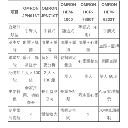
OMRON
OMRON
OMRON
OMRON
OMRON
項目
HEM-
HCR-
HEM-
JPN616T
JPN710T
1000
7800T
6232T
血壓計
手臂式（心
手臂式
手臂式
隧道式
手腕式
類型
電）
基本功
血壓＋脈
血壓＋脈
血壓＋脈
血壓＋心電
血壓＋脈搏
能
搏
搏
搏
圖
進階功
藍牙、異
藍牙、晨
姿勢固定
心電圖整合
晨間血壓
能
常提示
夜分析
量測
記憶功
2 人 × 100
2 人 ×
單人
單人
雙人 60 組
能
組
100 組
全家共
主要特
長期監測
長輩免配
App 管理趨
用、功能
同步量心電
色
取向
戴
勢
齊全
使用限
需固定空
末梢循環限
x
體積較大
x
制提醒
間
制