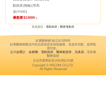
動病床(無輪)(單馬
達)YH301
優惠價
$13000
↘
其他資訊：
電動病床
｜
醫療電動床
好康醫療網 創立於1958年
好康醫療網產品均有品質保證及保固服務，並提供宅配、超商取
貨付款。
提供
血壓計
、
血糖機
、
電動病床
、
醫療氣墊床
、
洗鼻器
...等多種
醫療器材
台北市萬華區長沙街2段115號
Copyright © HOCOM CO,LTD.
All Rights Reserved