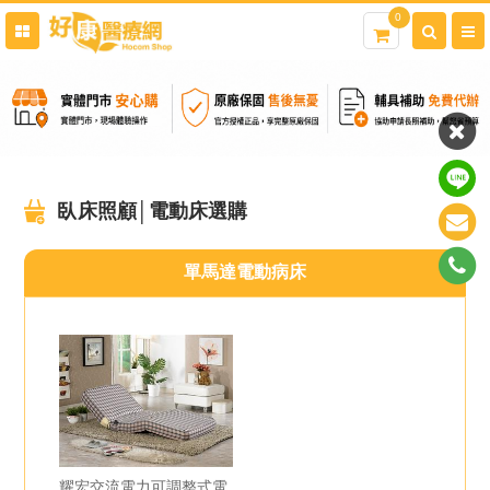
0
臥床照顧│電動床選購
單馬達電動病床
耀宏交流電力可調整式電