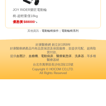
JOY RIDER樂匠電動輪
椅-超輕量僅18kg
優惠價
$88000
↘
其他資訊：
電動輪椅操作
｜
電動輪椅系列
好康醫療網 創立於1958年
好康醫療網產品均有品質保證及保固服務，並提供宅配、超商取
貨付款。
提供
血壓計
、
血糖機
、
電動病床
、
醫療氣墊床
、
洗鼻器
...等多種
醫療器材
台北市萬華區長沙街2段115號
Copyright © HOCOM CO,LTD.
All Rights Reserved