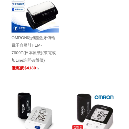
OMRON歐姆龍藍牙傳輸
電子血壓計HEM-
7600T(日本原裝)(來電或
加Line詢問破盤價)
優惠價
$4180
↘