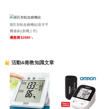
羅氏智航血糖機組(藍牙手
機連線)(新機上市)
優惠價
$2880
↘
活動&衛教知識文章