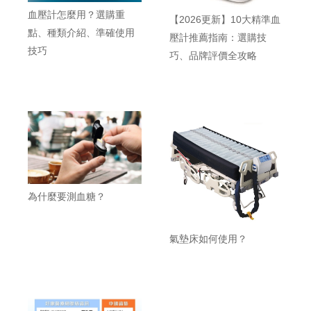
血壓計怎麼用？選購重
【2026更新】10大精準血
點、種類介紹、準確使用
壓計推薦指南：選購技
技巧
巧、品牌評價全攻略
為什麼要測血糖？
氣墊床如何使用？