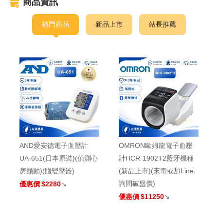
商品資訊
熱門商品
新品上市
站長推薦
AND愛安德電子血壓計
OMRON歐姆龍電子血壓
UA-651(日本原裝)(偵測心
計HCR-1902T2藍牙機種
房顫動)(贈變壓器)
(新品上市)(來電或加Line
詢問破盤價)
優惠價
$2280
↘
優惠價
$11250
↘