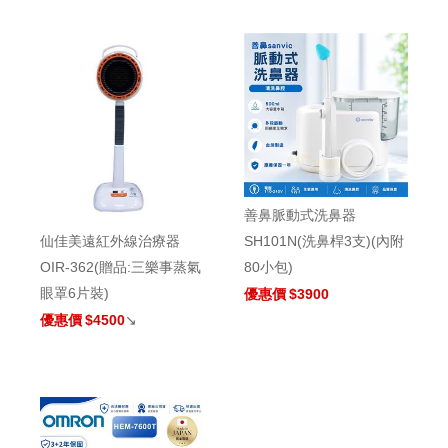
善鼻脈動式洗鼻器
SH101N(洗鼻桿3支)(內附
仙佳美遠紅外線治療器
80小包)
OIR-362(贈品:三樂事蒸氣
眼罩6片裝)
優惠價
$3900
優惠價
$4500
↘