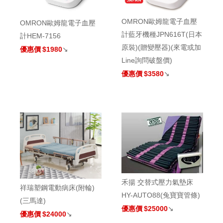
OMRON歐姆龍電子血壓
OMRON歐姆龍電子血壓
計藍牙機種JPN616T(日本
計HEM-7156
原裝)(贈變壓器)(來電或加
優惠價
$1980
↘
Line詢問破盤價)
優惠價
$3580
↘
禾揚 交替式壓力氣墊床
祥瑞塑鋼電動病床(附輪)
HY-AUTO88(兔寶寶管條)
(三馬達)
優惠價
$25000
↘
優惠價
$24000
↘