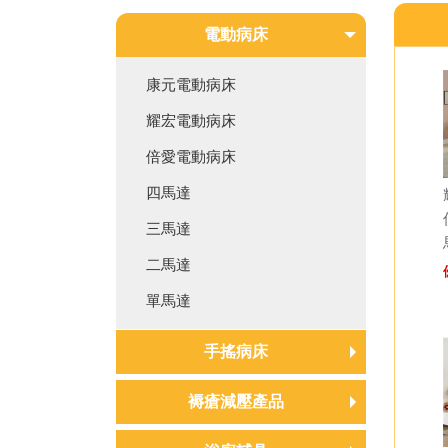
電動病床
康元電動病床
耀宏電動病床
倍愛電動病床
四馬達
三馬達
二馬達
單馬達
手搖病床
手搖病床
褥瘡減壓產品
兒童病床/嬰兒床
氣墊床