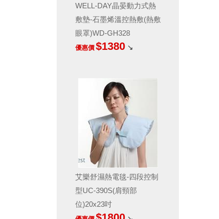
WELL-DAY晶晏動力式熱
敷墊-石墨烯溫控熱敷(熱敷
眼罩)WD-GH328
$1380
↘
優惠價
艾樂舒濕熱電毯-四段控制
型UC-390S(肩頸部
位)20x23吋
$1800
↘
優惠價