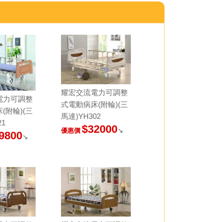
耀宏交流電力可調整
電力可調整
式電動病床(附輪)(三
(附輪)(三
馬達)YH302
21
$32000
↘
優惠價
9800
↘