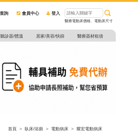
查詢
會員中心
登入
醫療電動床價格
、
電動床尺寸
/聽診器/體溫
居家/美容/快篩
醫療器材租借
首頁
>
臥床/浴廁
>
電動病床
>
耀宏電動病床