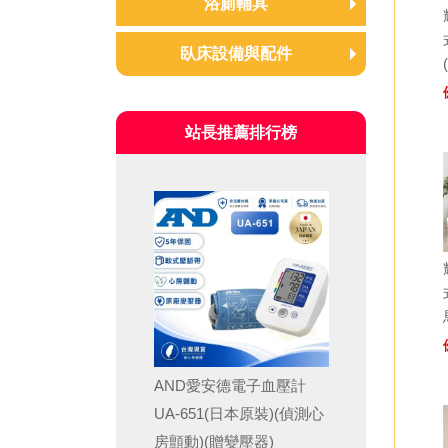
浴廁輔具
氣墊座/輪椅座墊 輔具補助B
便盆沐浴椅
臥床設備與配件
款
洗澡沐浴椅
氣墊座/輪椅座墊 輔具補助C
陪伴床椅/起身椅/床墊
款
浴廁安全扶手
站長推薦排行榜
移位墊/移位腰帶/移位滑板
氣墊座/輪椅座墊 輔具補助D
洗澡床
中單/床包/圍兜/洗頭槽
款
床上桌/床頭櫃/床邊護欄/離位
氣墊座/輪椅座墊 輔具補助E
離床警報器/手腳約束帶
款
翻身枕/擺位枕/抱枕
凝膠床墊/凝膠坐墊/凝膠枕/脂
肪墊
AND愛安德電子血壓計
UA-651(日本原裝)(偵測心
房顫動)(贈變壓器)