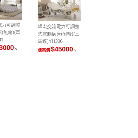
電力可調整
耀宏交流電力可調整
(無輪)(單
式電動病床(附輪)(三
01
馬達)YH306
3000
$45000
↘
↘
優惠價