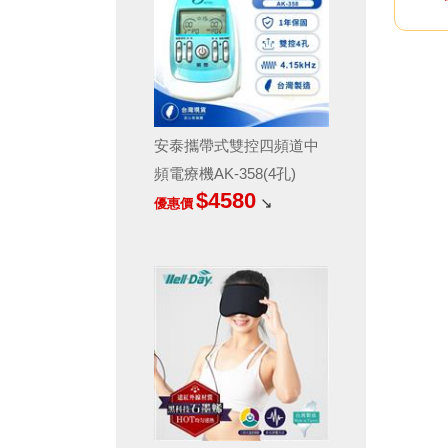
安泰攜帶式雙控四頻道中
頻電療機AK-358(4孔)
$4580
↘
優惠價