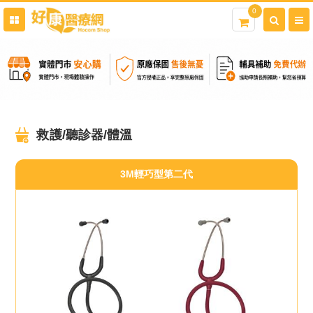
0
救護/聽診器/體溫
3M輕巧型第二代