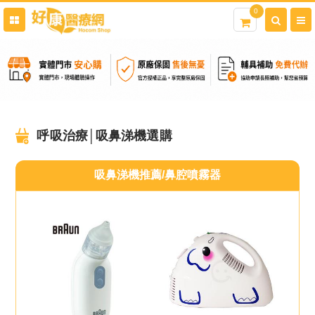
0
呼吸治療│吸鼻涕機選購
吸鼻涕機推薦/鼻腔噴霧器