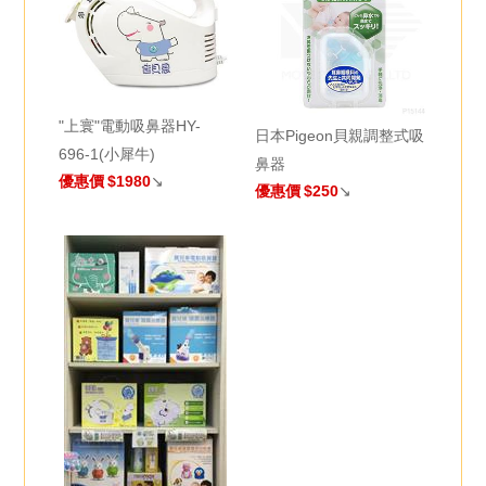
"上寰"電動吸鼻器HY-
日本Pigeon貝親調整式吸
696-1(小犀牛)
鼻器
優惠價
$1980
↘
優惠價
$250
↘