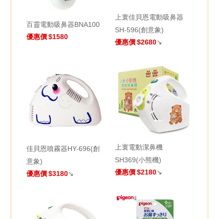
上寰佳貝恩電動吸鼻器
百靈電動吸鼻器BNA100
SH-596(創意象)
優惠價
$1580
優惠價
$2680
↘
上寰電動潔鼻機
佳貝恩噴霧器HY-696(創
SH369(小熊機)
意象)
優惠價
$2180
↘
優惠價
$3180
↘