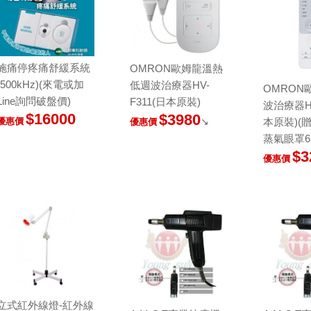
施痛停疼痛舒緩系統
OMRON歐姆龍溫熱
(500kHz)(來電或加
低週波治療器HV-
OMRON
Line詢問破盤價)
F311(日本原裝)
波治療器HV
$16000
$3980
↘
優惠價
本原裝)(
優惠價
蒸氣眼罩6
$3
優惠價
立式紅外線燈-紅外線