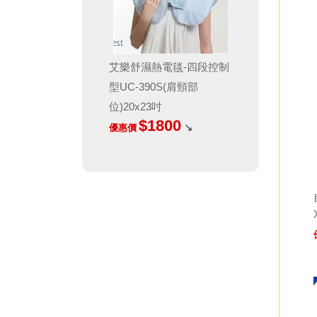
艾樂舒濕熱電毯-四段控制
型UC-390S(肩頸部
位)20x23吋
$1800
↘
優惠價