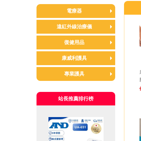
電療器
中頻電療機
遠紅外線治療儀
低週波治療器
遠紅外線治療儀
復健用品
耗材/配件
紅外線照護燈
電動復健車/手腳訓練器
康威利護具
超音波導入儀/筋膜槍/頸椎牽
頸部/肩部
專業護具
引器/拉筋板
手指/手腕/手肘
拔罐器/銅人/十字按摩器
奔酷Bracoo
腰部/胸部/背部
蒸氣熱敷機/水煮熱敷墊
站長推薦排行榜
耐護NEOMED
膝蓋/腳踝/鞋墊
整脊床/指壓床/推拿床
角度固定器/關節支架(髖關節/
復健/訓練/遊戲器材
膝蓋/手肘/腳踝)