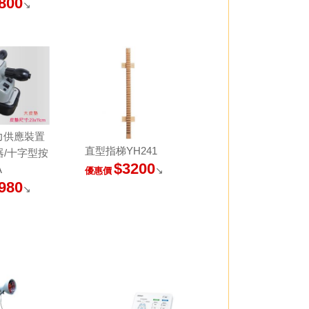
800
↘
壓力供應裝置
直型指梯YH241
器/十字型按
$3200
A
↘
優惠價
980
↘