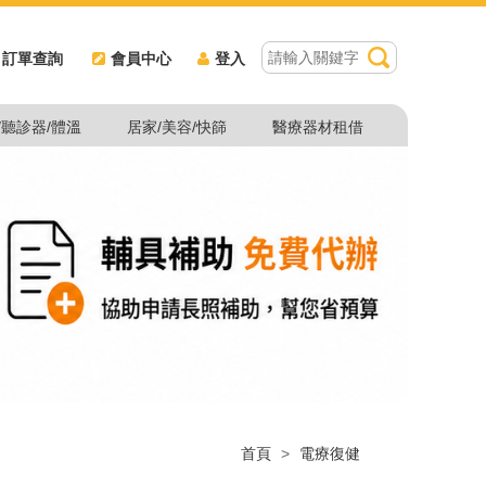
訂單查詢
會員中心
登入
/聽診器/體溫
居家/美容/快篩
醫療器材租借
首頁
>
電療復健