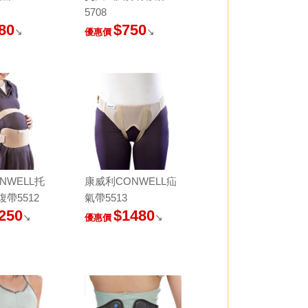
5708
80
$750
↘
↘
優惠價
NWELL托
康威利CONWELL疝
帶5512
氣帶5513
250
$1480
↘
↘
優惠價