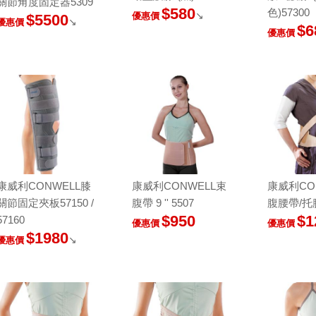
關節角度固定器5309
$580
色)57300
↘
優惠價
$5500
↘
優惠價
$6
優惠價
康威利CONWELL膝
康威利CONWELL束
康威利CO
關節固定夾板57150 /
腹帶 9 '' 5507
腹腰帶/托腹
$950
$1
57160
優惠價
優惠價
$1980
↘
優惠價