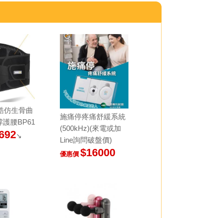
奔酷仿生骨曲
施痛停疼痛舒緩系統
護腰BP61
(500kHz)(來電或加
692
↘
Line詢問破盤價)
$16000
優惠價