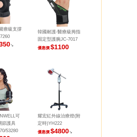
-醫療級支撐
韓國耐護-醫療級拇指
7260
固定型護腕JC-7017
350
↘
$1100
優惠價
NWELL可
耀宏紅外線治療燈(附
關節護具
定時)YH222
$4800
70/53280
↘
優惠價