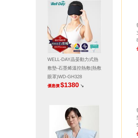
WELL-DAY晶晏動力式熱
敷墊-石墨烯溫控熱敷(熱敷
眼罩)WD-GH328
$1380
↘
優惠價