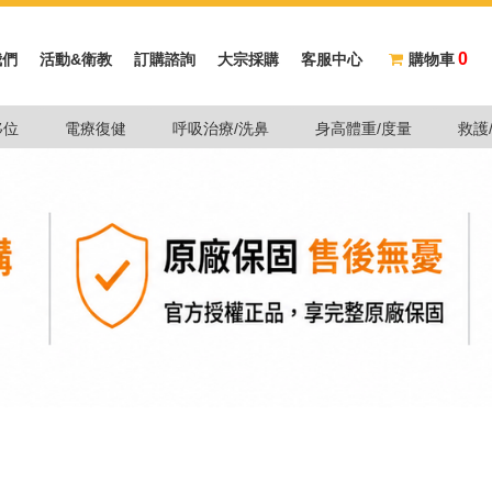
0
我們
活動&衛教
訂購諮詢
大宗採購
客服中心
購物車
移位
電療復健
呼吸治療/洗鼻
身高體重/度量
救護