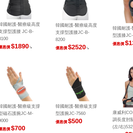
韓國耐護-醫療級高度
韓國耐護-醫療級高度
韓國耐護
支撐型護腰 JC-B-
支撐型護腰JC-B-
型護膝JC-
8100
8200
$1
優惠價
$1890
$2520
↘
優惠價
↘
優惠價
韓國耐護-醫療級支撐
韓國耐護-醫療級支撐
康威利CO
型磁石護腕JC-M-
型護腕JC-7560
調長度肘
$500
9000
優惠價
(左/右)532
$700
優惠價