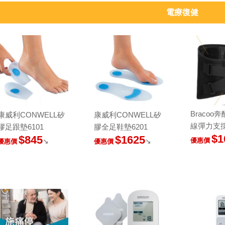
電療復健
Bracoo
康威利CONWELL矽
康威利CONWELL矽
線彈力支撐
膠足跟墊6101
膠全足鞋墊6201
$1
$845
$1625
優惠價
↘
↘
優惠價
優惠價