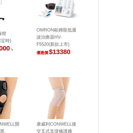
OMRON歐姆龍低週
線燈
波治療器HV-
附定時)
F5520(新款上市)
000
↘
$13380
優惠價
NWELL開
康威利CONWELL後
(黑
交叉式支撐條護膝