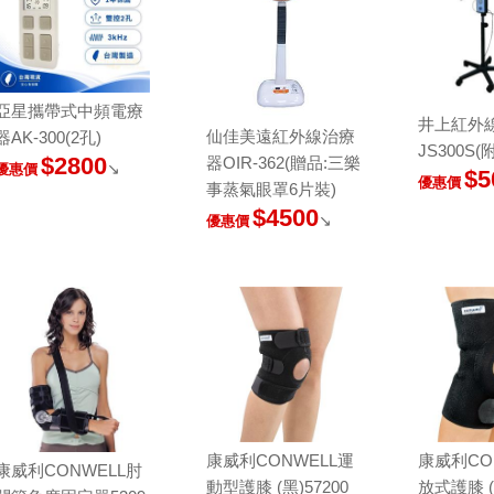
亞星攜帶式中頻電療
井上紅外
仙佳美遠紅外線治療
器AK-300(2孔)
JS300S(
$2800
器OIR-362(贈品:三樂
↘
優惠價
$5
優惠價
事蒸氣眼罩6片裝)
$4500
↘
優惠價
康威利CONWELL運
康威利CO
康威利CONWELL肘
動型護膝 (黑)57200
放式護膝 