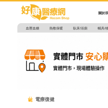
關於
血壓血糖
熱敷保暖
臥床/浴廁
輔具/
電療復健