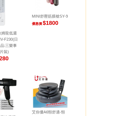
MINI舒壓筋膜槍SY-9
$1800
優惠價
歐姆龍低週
-F230(日
贈品:三樂事
片裝)
280
艾你優A6頸舒適-頸