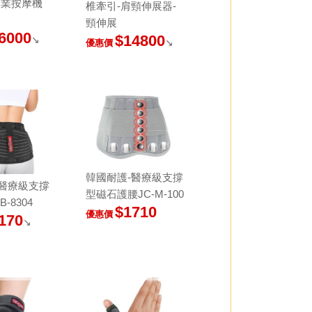
T專業按摩機
椎牽引-肩頸伸展器-
頸伸展
6000
$14800
↘
↘
優惠價
韓國耐護-醫療級支撐
-醫療級支撐
型磁石護腰JC-M-100
-8304
$1710
優惠價
170
↘