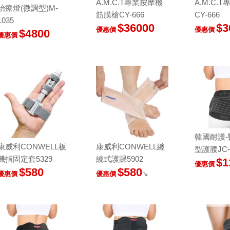
A.M.C.T專業按摩機
A.M.C.
治療燈(微調型)M-
筋膜槍CY-666
CY-666
1035
$36000
$3
優惠價
優惠價
$4800
優惠價
韓國耐護
康威利CONWELL板
康威利CONWELL纏
型護腰JC-B
機指固定套5329
繞式護踝5902
$1
優惠價
$580
$580
↘
優惠價
優惠價