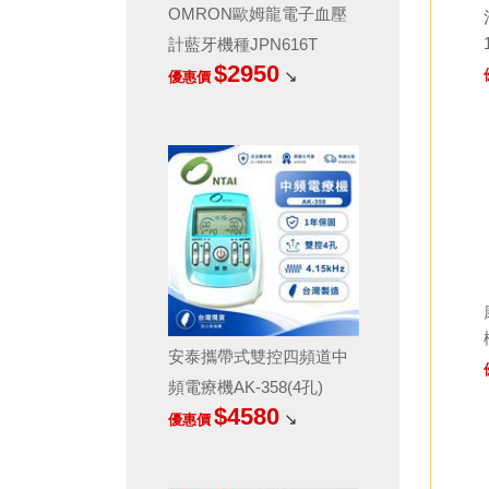
OMRON歐姆龍電子血壓
計藍牙機種JPN616T
$2950
↘
優惠價
安泰攜帶式雙控四頻道中
頻電療機AK-358(4孔)
$4580
↘
優惠價