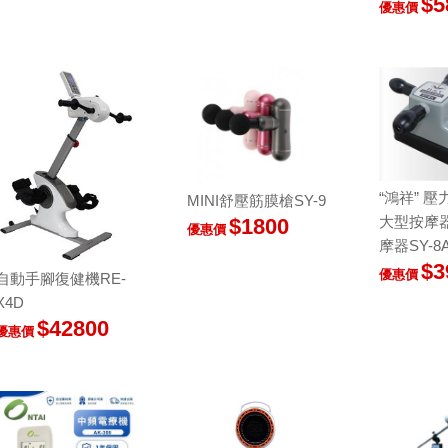
$5
優惠價
“鴻祥” 
MINI舒壓筋膜槍SY-9
大型按摩
$1800
優惠價
摩器SY-8
$3
優惠價
自動手腳復健機RE-
X4D
$42800
優惠價