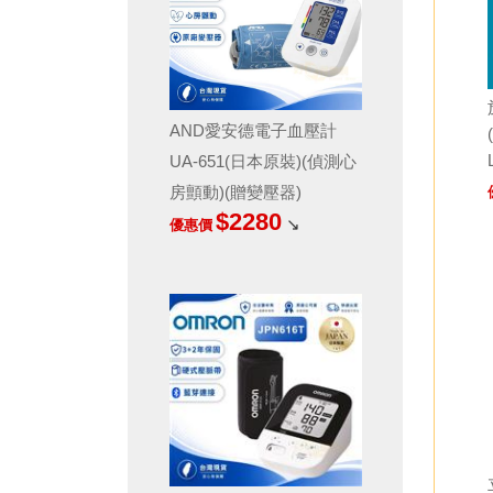
AND愛安德電子血壓計
UA-651(日本原裝)(偵測心
房顫動)(贈變壓器)
$2280
↘
優惠價