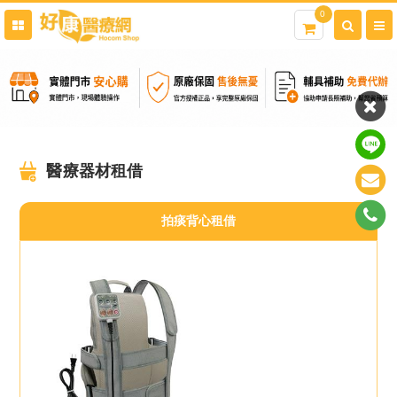
0
醫療器材租借
拍痰背心租借