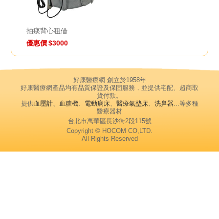
拍痰背心租借
優惠價
$3000
好康醫療網 創立於1958年
好康醫療網產品均有品質保證及保固服務，並提供宅配、超商取
貨付款。
提供
血壓計
、
血糖機
、
電動病床
、
醫療氣墊床
、
洗鼻器
...等多種
醫療器材
台北市萬華區長沙街2段115號
Copyright © HOCOM CO,LTD.
All Rights Reserved