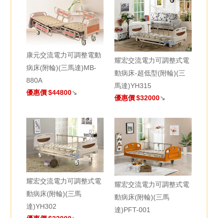
康元交流電力可調整電動
耀宏交流電力可調整式電
病床(附輪)(三馬達)MB-
動病床-超低型(附輪)(三
880A
馬達)YH315
優惠價
$44800
↘
優惠價
$32000
↘
耀宏交流電力可調整式電
耀宏交流電力可調整式電
動病床(附輪)(三馬
動病床(附輪)(三馬
達)YH302
達)PFT-001