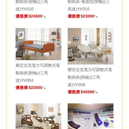
動病床(附輪)(三馬
動病床-養護型(附輪)(三
達)YH310
馬達)YH316
優惠價
$24000
↘
優惠價
$23000
↘
耀宏交流電力可調整式電
耀宏交流電力可調整式電
動病床(附輪)(三馬
動病床(附輪)(三馬
達)YH304
達)YH306
優惠價
$23000
↘
優惠價
$45000
↘