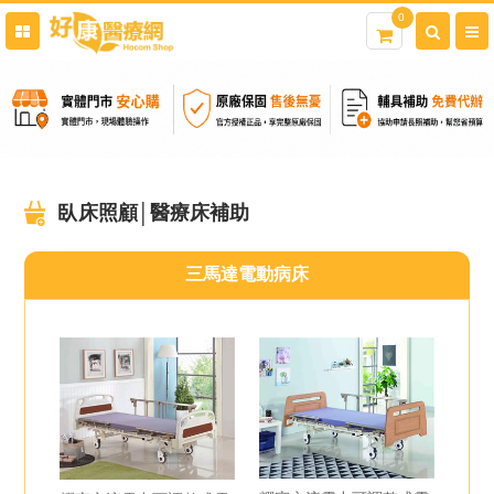
0
臥床照顧│醫療床補助
三馬達電動病床