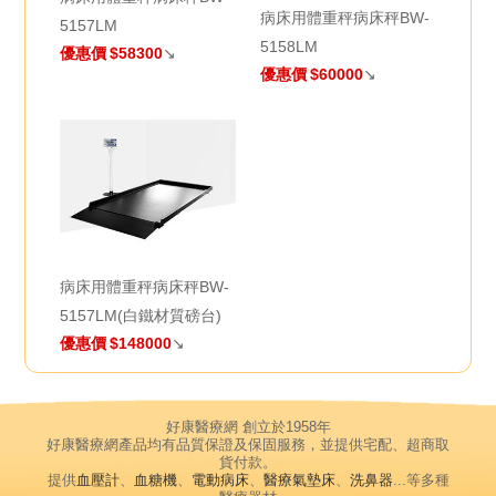
病床用體重秤病床秤BW-
5157LM
5158LM
優惠價
$58300
↘
優惠價
$60000
↘
病床用體重秤病床秤BW-
5157LM(白鐵材質磅台)
優惠價
$148000
↘
好康醫療網 創立於1958年
好康醫療網產品均有品質保證及保固服務，並提供宅配、超商取
貨付款。
提供
血壓計
、
血糖機
、
電動病床
、
醫療氣墊床
、
洗鼻器
...等多種