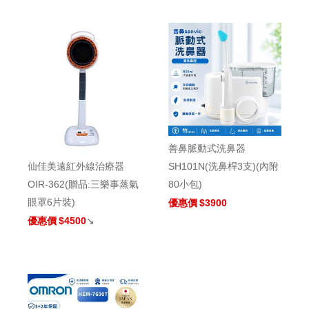
善鼻脈動式洗鼻器
SH101N(洗鼻桿3支)(內附
仙佳美遠紅外線治療器
80小包)
OIR-362(贈品:三樂事蒸氣
眼罩6片裝)
優惠價
$3900
優惠價
$4500
↘