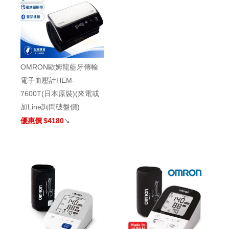
OMRON歐姆龍藍牙傳輸
電子血壓計HEM-
7600T(日本原裝)(來電或
加Line詢問破盤價)
優惠價
$4180
↘