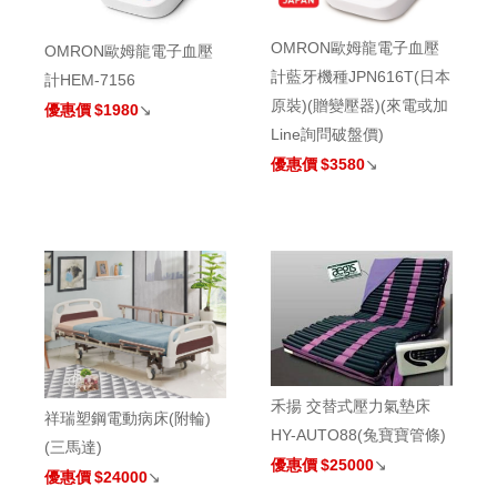
OMRON歐姆龍電子血壓
OMRON歐姆龍電子血壓
計藍牙機種JPN616T(日本
計HEM-7156
原裝)(贈變壓器)(來電或加
優惠價
$1980
↘
Line詢問破盤價)
優惠價
$3580
↘
禾揚 交替式壓力氣墊床
祥瑞塑鋼電動病床(附輪)
HY-AUTO88(兔寶寶管條)
(三馬達)
優惠價
$25000
↘
優惠價
$24000
↘