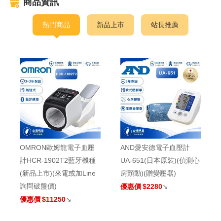
商品資訊
熱門商品
新品上市
站長推薦
OMRON歐姆龍電子血壓
AND愛安德電子血壓計
計HCR-1902T2藍牙機種
UA-651(日本原裝)(偵測心
(新品上市)(來電或加Line
房顫動)(贈變壓器)
詢問破盤價)
優惠價
$2280
↘
優惠價
$11250
↘