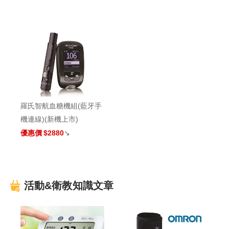
羅氏智航血糖機組(藍牙手
機連線)(新機上市)
優惠價
$2880
↘
活動&衛教知識文章