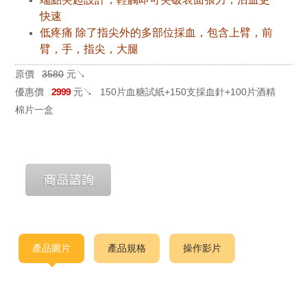
快速
低疼痛 除了指尖外的多部位採血，包含上臂，前
臂，手，指尖，大腿
原價
3580
元↘
優惠價
2999
元↘
150片血糖試紙+150支採血針+100片酒精
棉片一盒
產品圖片
產品規格
操作影片