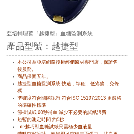
亞培輔理善『越捷型』血糖監測系統
產品型號：越捷型
本公司為亞培網路授權經銷醫材專門店，保證售
後服務。
商品保固五年。
越捷型血糖監測系統 快速，準確，低疼痛，免條
碼
準確度符合國際認證 符合ISO 15197:2013 更嚴格
的準確性標準
節省試紙 60秒補血 減少不必要的試紙浪費
短暫的測定時間 約5秒
Lite越巧型血糖試紙只需極少血液量
端點突起設計，輕觸即可突破表面張力，沾血更