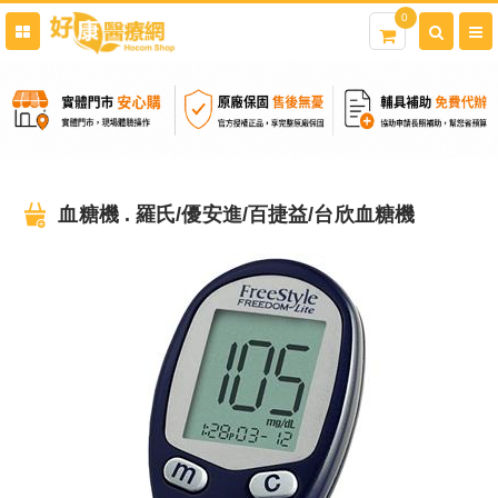
0
血糖機 . 羅氏/優安進/百捷益/台欣血糖機