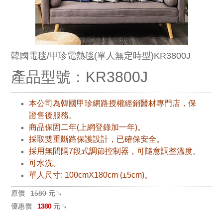
韓國電毯/甲珍電熱毯(單人無定時型)KR3800J
產品型號：KR3800J
本公司為韓國甲珍網路授權經銷醫材專門店，保
證售後服務。
商品保固二年(上網登錄加一年)。
採取雙重斷路保護設計，已確保安全。
採用無間隔7段式調節控制器，可隨意調整溫度。
可水洗。
單人尺寸: 100cmX180cm (±5cm)。
原價
1580
元↘
優惠價
1380
元↘