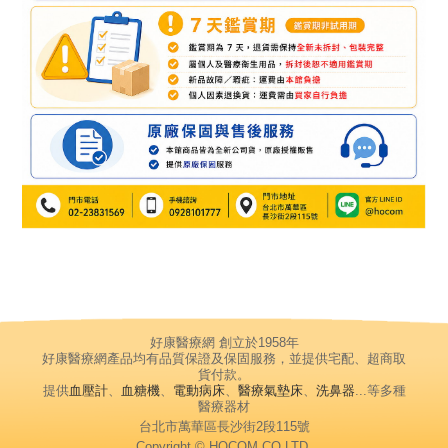
好康醫療網 創立於1958年
好康醫療網產品均有品質保證及保固服務，並提供宅配、超商取
貨付款。
提供
血壓計
、
血糖機
、
電動病床
、
醫療氣墊床
、
洗鼻器
...等多種
醫療器材
台北市萬華區長沙街2段115號
Copyright © HOCOM CO,LTD.