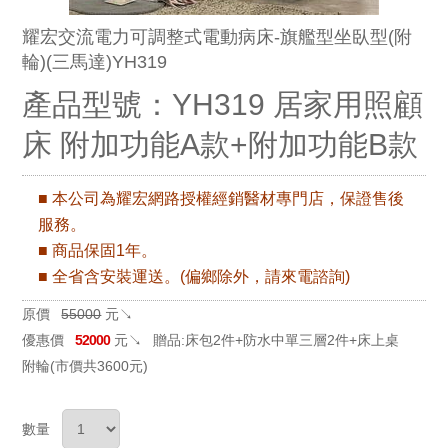
耀宏交流電力可調整式電動病床-旗艦型坐臥型(附
輪)(三馬達)YH319
產品型號：YH319 居家用照顧
床 附加功能A款+附加功能B款
■ 本公司為耀宏網路授權經銷醫材專門店，保證售後
服務。
■ 商品保固1年。
■ 全省含安裝運送。(偏鄉除外，請來電諮詢)
原價
55000
元↘
優惠價
52000
元↘
贈品:床包2件+防水中單三層2件+床上桌
附輪(市價共3600元)
數量