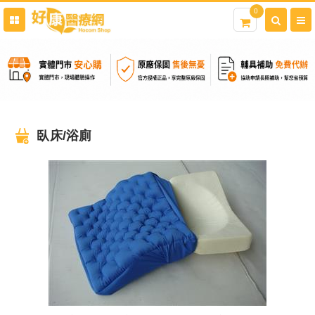
0
臥床/浴廁