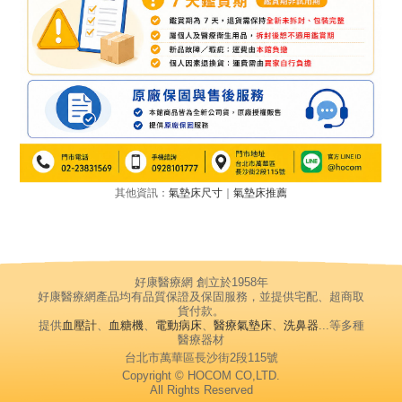
其他資訊：
氣墊床尺寸
｜
氣墊床推薦
好康醫療網 創立於1958年
好康醫療網產品均有品質保證及保固服務，並提供宅配、超商取
貨付款。
提供
血壓計
、
血糖機
、
電動病床
、
醫療氣墊床
、
洗鼻器
...等多種
醫療器材
台北市萬華區長沙街2段115號
Copyright © HOCOM CO,LTD.
All Rights Reserved