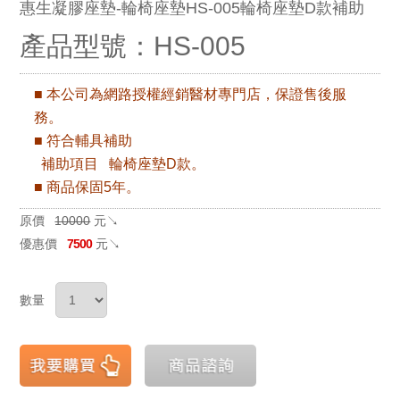
惠生凝膠座墊-輪椅座墊HS-005輪椅座墊D款補助
產品型號：HS-005
■ 本公司為網路授權經銷醫材專門店，保證售後服
務。
■ 符合輔具補助
補助項目
輪椅
座墊D
款。
■ 商品保固5年。
原價
10000
元↘
優惠價
7500
元↘
數量