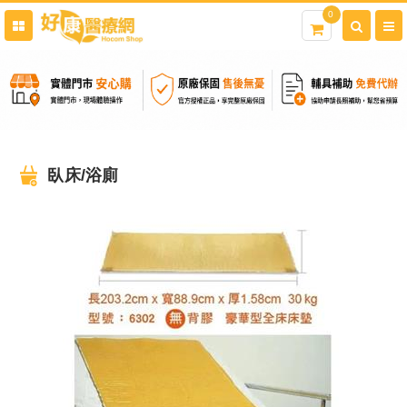
0
臥床/浴廁