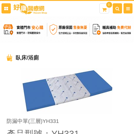
0
臥床/浴廁
防漏中單(三層)YH331
產品型號：YH331