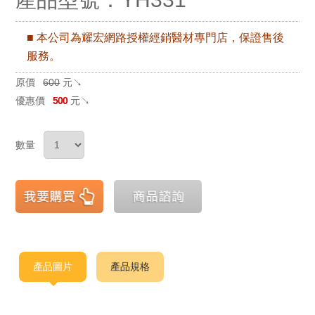
■ 本公司為耀宏網路授權經銷醫材專門店，保證售後
服務。
原價
600
元↘
優惠價
500
元↘
數量
產品圖片
產品規格