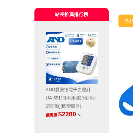
翻身枕/擺位枕/抱枕
凝膠床墊/凝膠坐墊/凝膠枕/脂
站長推薦排行榜
肪墊
產
AND愛安德電子血壓計
UA-651(日本原裝)(偵測心
房顫動)(贈變壓器)
$2280
↘
優惠價