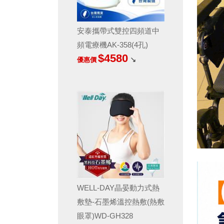
安泰攜帶式雙控四頻道中
頻電療機AK-358(4孔)
$4580
↘
優惠價
WELL-DAY晶晏動力式熱
敷墊-石墨烯溫控熱敷(熱敷
眼罩)WD-GH328