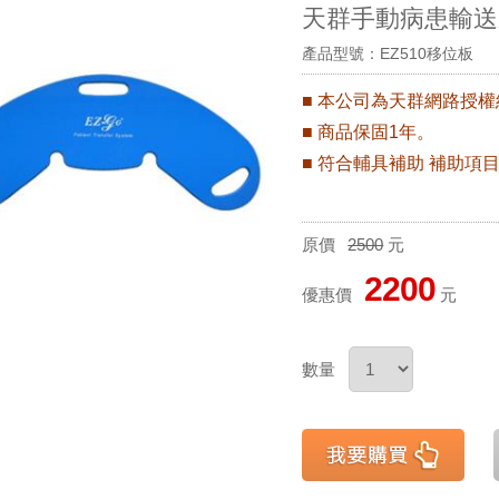
天群手動病患輸送裝
產品型號：EZ510移位板
■ 本公司為天群網路授
■ 商品保固1年。
■ 符合輔具補助 補助項目
原價
2500
元
2200
優惠價
元
數量