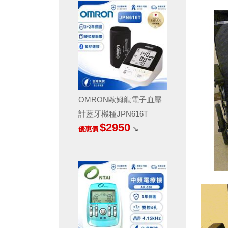
OMRON歐姆龍電子血壓
計藍牙機種JPN616T
$2950
↘
優惠價