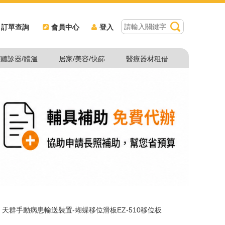
訂單查詢
會員中心
登入
/聽診器/體溫
居家/美容/快篩
醫療器材租借
>
天群手動病患輸送裝置-蝴蝶移位滑板EZ-510移位板