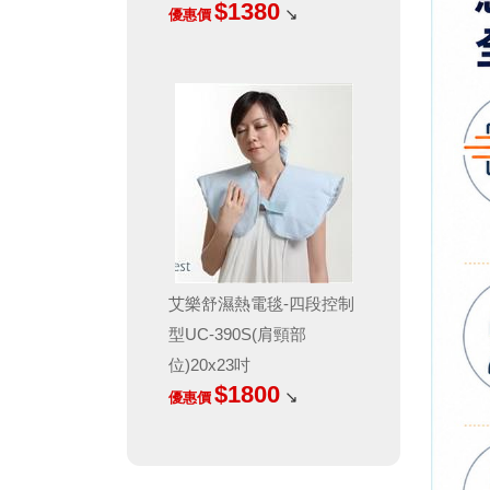
$1380
↘
優惠價
艾樂舒濕熱電毯-四段控制
型UC-390S(肩頸部
位)20x23吋
$1800
↘
優惠價