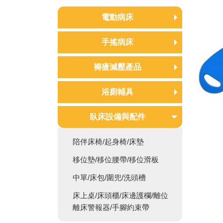
電動病床
康元電動病床
手搖病床
耀宏電動病床
手搖病床
褥瘡減壓產品
倍愛電動病床
兒童病床/嬰兒床
氣墊床
浴廁輔具
四馬達
氣墊座/輪椅座墊 輔具補助B
三馬達
便盆沐浴椅
臥床設備與配件
款
二馬達
洗澡沐浴椅
氣墊座/輪椅座墊 輔具補助C
陪伴床椅/起身椅/床墊
單馬達
款
浴廁安全扶手
移位墊/移位腰帶/移位滑板
氣墊座/輪椅座墊 輔具補助D
洗澡床
中單/床包/圍兜/洗頭槽
款
床上桌/床頭櫃/床邊護欄/離位
氣墊座/輪椅座墊 輔具補助E
離床警報器/手腳約束帶
款