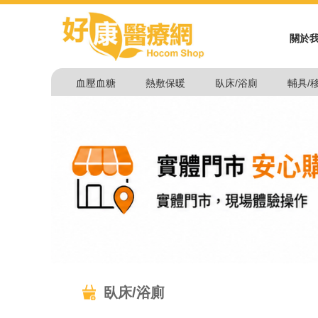
關於
血壓血糖
熱敷保暖
臥床/浴廁
輔具/
臥床/浴廁