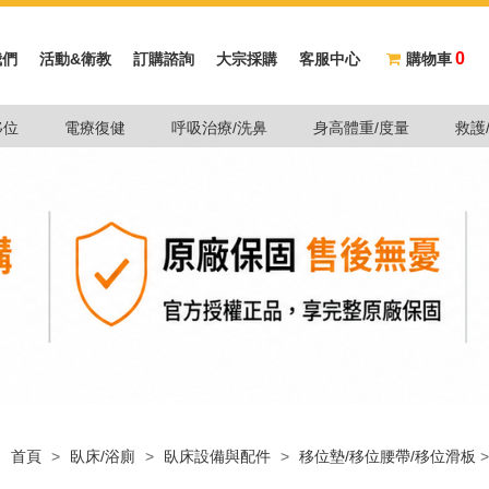
0
我們
活動&衛教
訂購諮詢
大宗採購
客服中心
購物車
移位
電療復健
呼吸治療/洗鼻
身高體重/度量
救護
首頁
>
臥床/浴廁
>
臥床設備與配件
>
移位墊/移位腰帶/移位滑板