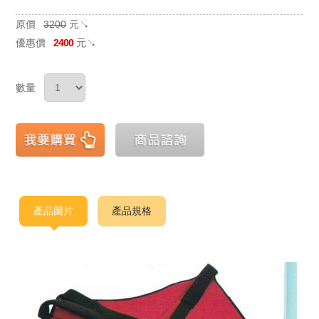
原價
3200
元↘
優惠價
2400
元↘
數量
產品圖片
產品規格