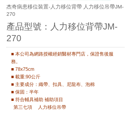
杰奇病患移位裝置-人力移位背帶 人力移位吊帶JM-
270
產品型號：人力移位背帶JM-
270
■ 本公司為網路授權經銷醫材專門店，保證售後服
務。
■ 78x75cm
■ 載重:90公斤
■ 主要成分：織帶、扣具、尼龍布、泡棉
■ 保固：半年
■ 符合輔具補助 補助項目
第三七項 人力移位吊帶