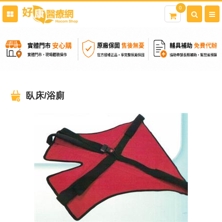
0
臥床/浴廁