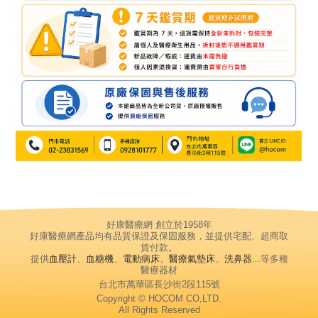
好康醫療網 創立於1958年
好康醫療網產品均有品質保證及保固服務，並提供宅配、超商取
貨付款。
提供
血壓計
、
血糖機
、
電動病床
、
醫療氣墊床
、
洗鼻器
...等多種
醫療器材
台北市萬華區長沙街2段115號
Copyright © HOCOM CO,LTD.
All Rights Reserved