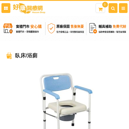
0
臥床/浴廁