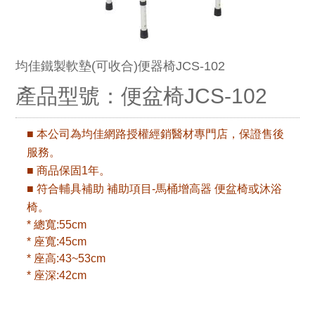
均佳鐵製軟墊(可收合)便器椅JCS-102
產品型號：便盆椅JCS-102
■ 本公司為均佳網路授權經銷醫材專門店，保證售後
服務。
■ 商品保固1年。
■ 符合輔具補助 補助項目-馬桶增高器 便盆椅或沐浴
椅。
* 總寬:55cm
* 座寬:45cm
* 座高:43~53cm
* 座深:42cm