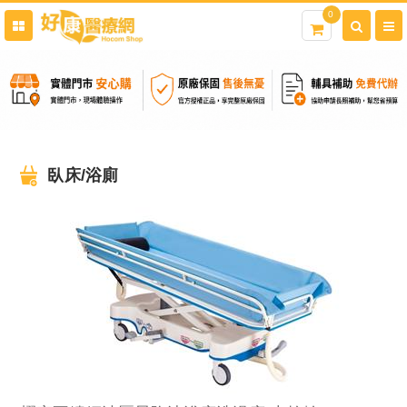
0
臥床/浴廁