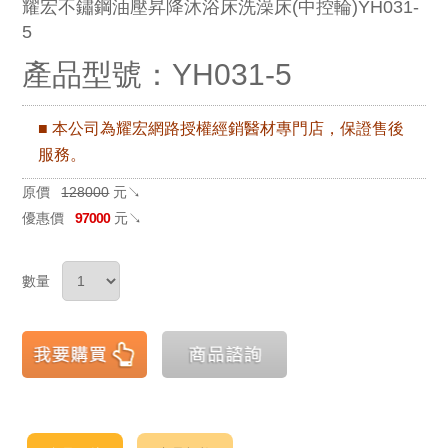
耀宏不鏽鋼油壓昇降沐浴床洗澡床(中控輪)YH031-
5
產品型號：YH031-5
■ 本公司為耀宏網路授權經銷醫材專門店，保證售後
服務。
原價
128000
元↘
優惠價
97000
元↘
數量