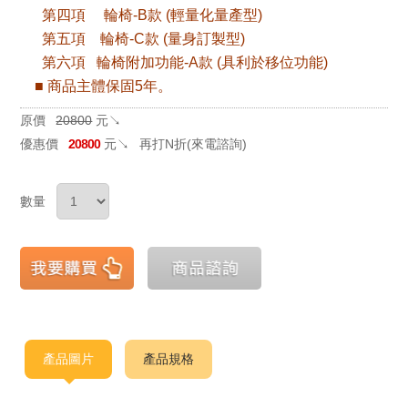
第四項 輪椅-B款 (輕量化量產型)
第五項 輪椅-C款 (量身訂製型)
第六項 輪椅附加功能-A款 (具利於移位功能)
■ 商品主體保固5年。
原價
20800
元↘
優惠價
20800
元↘
再打N折(來電諮詢)
數量
產品圖片
產品規格