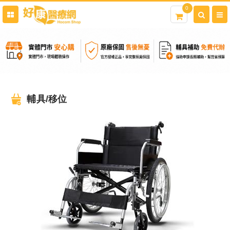
0
輔具/移位