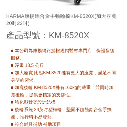
KARMA康揚鋁合金手動輪椅KM-8520X(加大座寬
20吋22吋)
產品型號：KM-8520X
■ 本公司為康揚網路授權經銷醫材專門店，保證售後
服務。
■ 淨重 18.5 公斤
■ 加大座寬​​ 比起KM-8520擁有更大的座寬，滿足不同
身型的需求。
■ 加寬後輪 KM-8520X擁有160kg的載重，並同時加
寬後輪，提供更穩定的支撐性。
■ 強化型骨架設計結構
■ 後輪系統​ 24英吋塑框輪，堅固不鏽蝕鋁合金手扶
圈，推行時不易發熱。
■ 符合輔具補助 補助項目