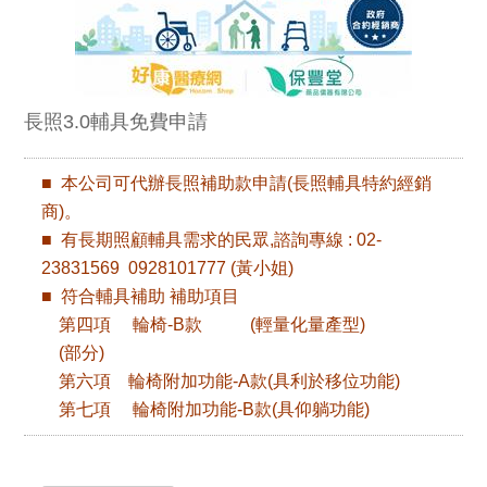
長照3.0輔具免費申請
■ 本公司可代辦長照補助款申請(長照輔具特約經銷
商)。
■
有長期照顧輔具需求的民眾,諮詢專線
:
02-
23831569 0928101777 (黃小姐)
■ 符合輔具補助
補助項目
第四項 輪椅-B款 (輕量化量產型)
(部分)
第六項 輪椅附加功能-A款(具利於移位功能)
第七項 輪椅附加功能-B款(具仰躺功能)