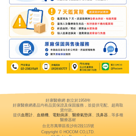
好康醫療網 創立於1958年
好康醫療網產品均有品質保證及保固服務，並提供宅配、超商取
貨付款。
提供
血壓計
、
血糖機
、
電動病床
、
醫療氣墊床
、
洗鼻器
...等多種
醫療器材
台北市萬華區長沙街2段115號
Copyright © HOCOM CO,LTD.