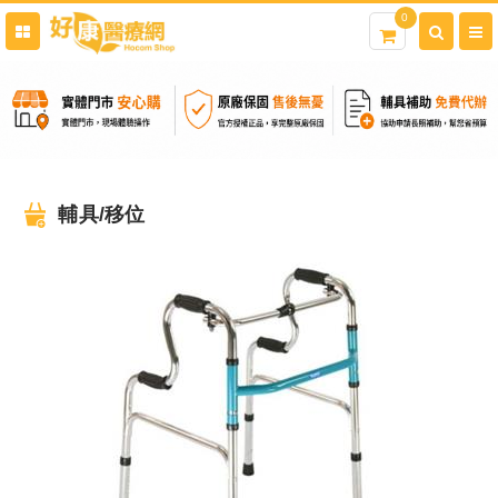
0
輔具/移位