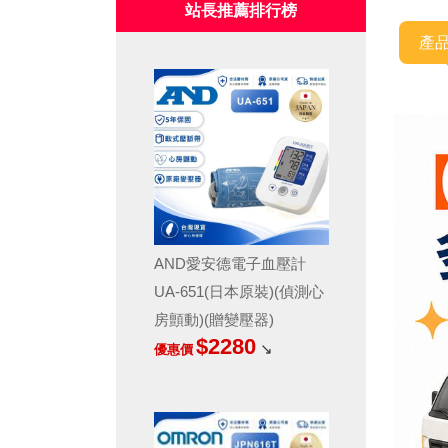
站長推薦排行榜
產
AND愛安德電子血壓計
UA-651(日本原裝)(偵測心
房顫動)(贈變壓器)
$2280
↘
優惠價