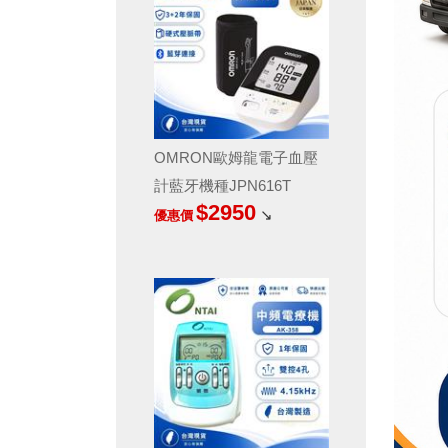
OMRON歐姆龍電子血壓
計藍牙機種JPN616T
$2950
↘
優惠價