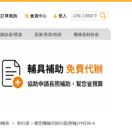
訂單查詢
會員中心
登入
/聽診器/體溫
居家/美容/快篩
醫療器材租借
動輔具
>
助行器
>
耀宏機械式助行器(附輪)YH130-4