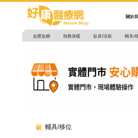
關於
血壓血糖
熱敷保暖
臥床/浴廁
輔具/
輔具/移位