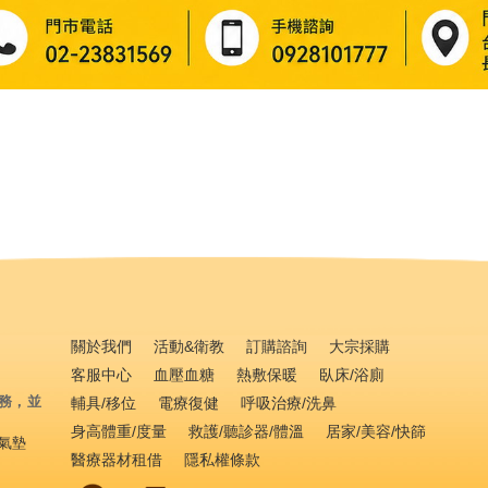
關於我們
活動&衛教
訂購諮詢
大宗採購
客服中心
血壓血糖
熱敷保暖
臥床/浴廁
務，並
輔具/移位
電療復健
呼吸治療/洗鼻
身高體重/度量
救護/聽診器/體溫
居家/美容/快篩
氣墊
醫療器材租借
隱私權條款