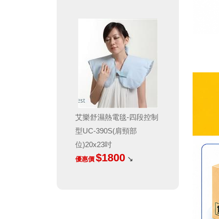
艾樂舒濕熱電毯-四段控制
型UC-390S(肩頸部
位)20x23吋
$1800
↘
優惠價