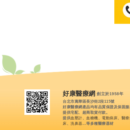
好康醫療網
創立於1958年
台北市萬華區長沙街2段115號
好康醫療網產品均有品質保證及保固服
提供宅配、超商取貨付款。
提供
血壓計
、
血糖機
、
電動病床
、
醫療
床
、
洗鼻器
...等多種醫療器材