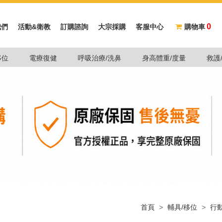
0
我們
活動&衛教
訂購諮詢
大宗採購
客服中心
購物車
移位
電療復健
呼吸治療/洗鼻
身高體重/度量
救護
首頁
>
輔具/移位
>
行