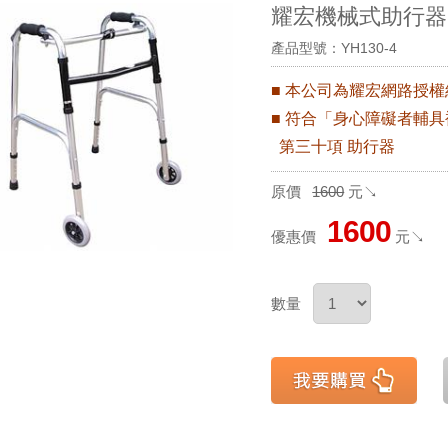
耀宏機械式助行器(附
產品型號：YH130-4
■ 本公司為耀宏網路授
■
符合「身心障礙者輔具
第三十項 助行器
原價
1600
元↘
1600
優惠價
元↘
數量