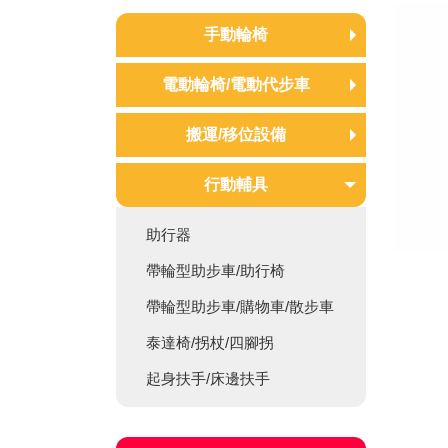
手動輪椅
康揚輪椅
電動輪椅/電動代步車
均佳輪椅
電動輪椅
搬運/移位設備
光星輪椅
電動代步車
移位墊/移位腰帶/移位滑板
行動輔具
經濟入門款
移位椅/移位推床/移位機
標準通用款
助行器
離位/離床警報器/叫人鈴
超輕外出款
帶輪型助步車/助行椅
搬運椅/擔架/電動爬梯機
移位脊損型
帶輪型助步車/購物車/散步車
仰躺傾倒型
泰達椅/拐杖/四腳拐
斜坡板
起身扶手/床邊扶手
輪椅配件