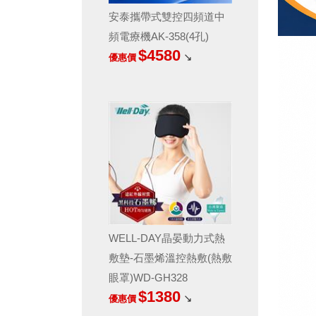
安泰攜帶式雙控四頻道中
頻電療機AK-358(4孔)
$4580
↘
優惠價
WELL-DAY晶晏動力式熱
敷墊-石墨烯溫控熱敷(熱敷
眼罩)WD-GH328
$1380
↘
優惠價