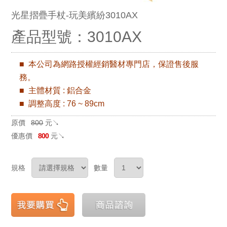
光星摺疊手杖-玩美繽紛3010AX
產品型號：3010AX
■ 本公司為網路授權經銷醫材專門店
，保證售後服
務。
■ 主體材質 : 鋁合金
■ 調整高度 : 76 ~ 89cm
原價
800
元↘
優惠價
800
元↘
規格
數量