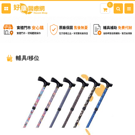
0
輔具/移位