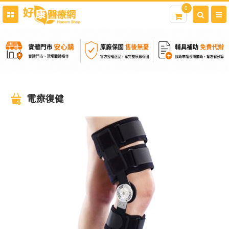
0
電療復健