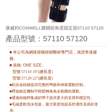
康威利CONWELL膝關節角度固定器57110 57120
產品型號：57110 57120
■ 本公司為網路授權經銷醫材專門店，保證售後服
務。
■ 規格: ONE SIZE。
型號:57110 19"(總長度)
型號:57120 22"(總長度)
■鋁合金鉸鏈提供完整的彎曲和伸展運動控制。
■釋放鎖定機制可輕鬆轉換為全範圍的運動。
■通過鉸鏈桿集成的帶子提供更大的支撐和穩定性。
■毛絨柔軟泡沫包裝，最大限度地提高舒適性並易於使
用。