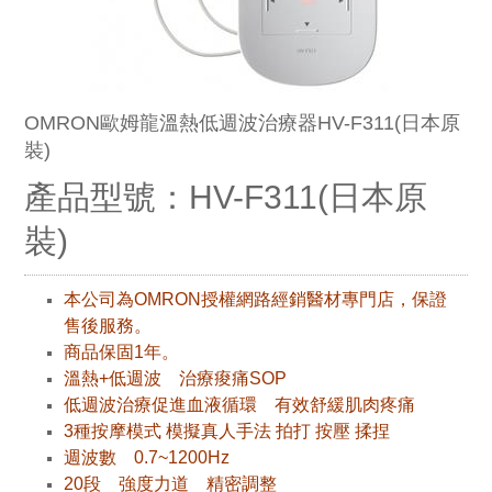
OMRON歐姆龍溫熱低週波治療器HV-F311(日本原
裝)
產品型號：HV-F311(日本原
裝)
本公司為OMRON授權網路經銷醫材專門店，保證
售後服務。
商品保固1年。
溫熱+低週波 治療痠痛SOP
低週波治療促進血液循環 有效舒緩肌肉疼痛
3種按摩模式 模擬真人手法 拍打 按壓 揉捏
週波數 0.7~1200Hz
20段 強度力道 精密調整