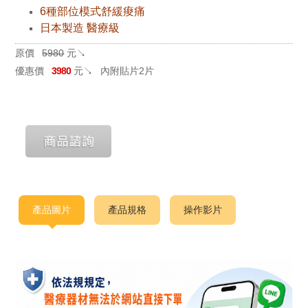
6種部位模式舒緩痠痛
日本製造 醫療級
原價
5980
元↘
優惠價
3980
元↘
內附貼片2片
產品圖片
產品規格
操作影片