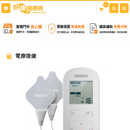
0
電療復健