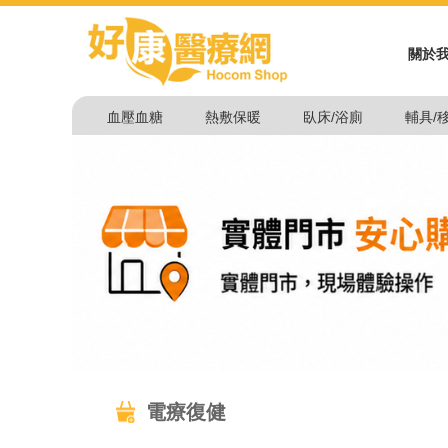
關於
血壓血糖
熱敷保暖
臥床/浴廁
輔具/
電療復健