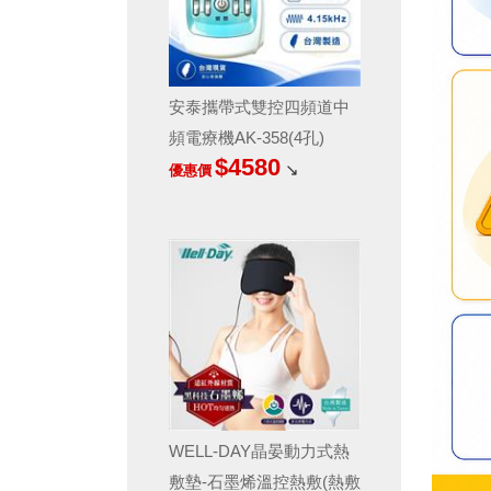
安泰攜帶式雙控四頻道中
頻電療機AK-358(4孔)
$4580
↘
優惠價
WELL-DAY晶晏動力式熱
敷墊-石墨烯溫控熱敷(熱敷