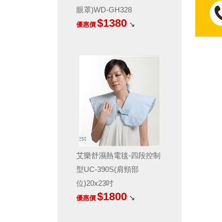
眼罩)WD-GH328
$1380
↘
優惠價
艾樂舒濕熱電毯-四段控制
型UC-390S(肩頸部
位)20x23吋
$1800
↘
優惠價