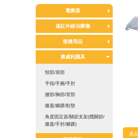
電療器
中頻電療機
遠紅外線治療儀
低週波治療器
遠紅外線治療儀
復健用品
耗材/配件
紅外線照護燈
電動復健車/手腳訓練器
康威利護具
超音波導入儀/筋膜槍/頸椎牽
頸部/肩部
引器/拉筋板
手指/手腕/手肘
拔罐器/銅人/十字按摩器
腰部/胸部/背部
蒸氣熱敷機/水煮熱敷墊
膝蓋/腳踝/鞋墊
整脊床/指壓床/推拿床
角度固定器/關節支架(髖關節/
復健/訓練/遊戲器材
膝蓋/手肘/腳踝)
產