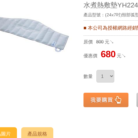
水煮熱敷墊YH224
產品型號：(24x7吋)頸部弧
■ 本公司為授權網路經
原價
800
元↘
680
優惠價
元↘
數量
品圖片
產品規格