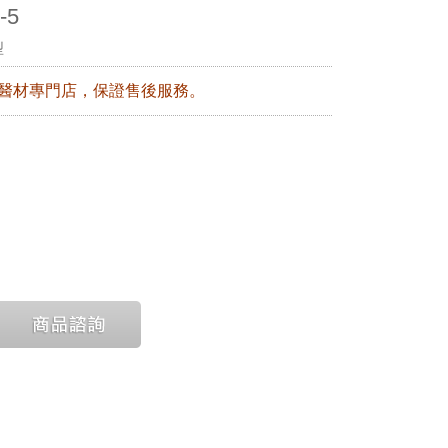
-5
型
銷醫材專門店，保證售後服務。