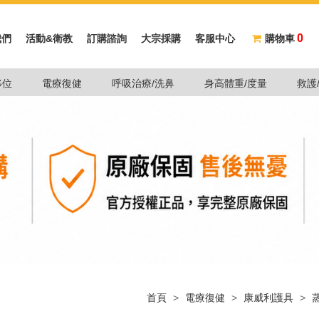
0
我們
活動&衛教
訂購諮詢
大宗採購
客服中心
購物車
移位
電療復健
呼吸治療/洗鼻
身高體重/度量
救護
首頁
>
電療復健
>
康威利護具
>