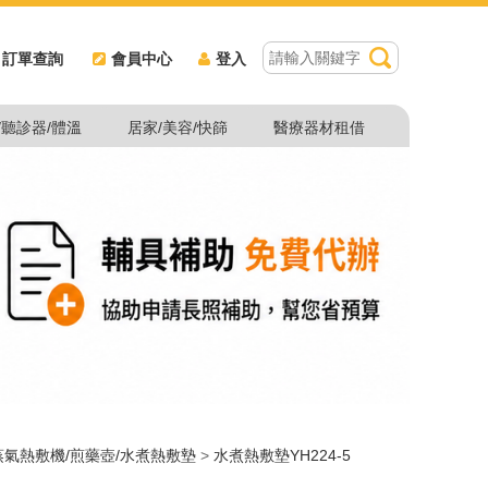
訂單查詢
會員中心
登入
/聽診器/體溫
居家/美容/快篩
醫療器材租借
蒸氣熱敷機/煎藥壺/水煮熱敷墊
>
水煮熱敷墊YH224-5