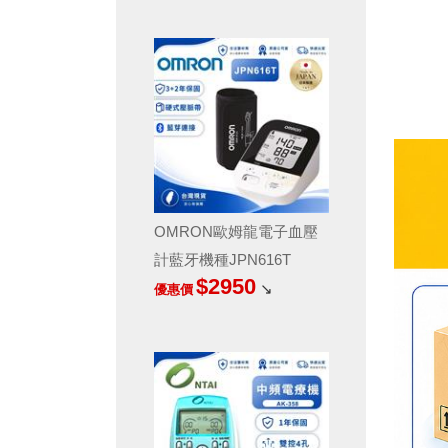
OMRON歐姆龍電子血壓
計藍牙機種JPN616T
$2950
↘
優惠價