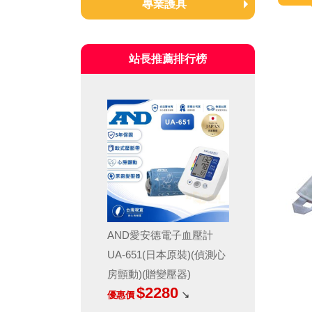
專業護具
奔酷Bracoo
站長推薦排行榜
耐護NEOMED
AND愛安德電子血壓計
UA-651(日本原裝)(偵測心
房顫動)(贈變壓器)
$2280
↘
優惠價