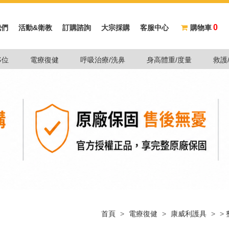
0
我們
活動&衛教
訂購諮詢
大宗採購
客服中心
購物車
移位
電療復健
呼吸治療/洗鼻
身高體重/度量
救護
首頁
>
電療復健
>
康威利護具
>
>