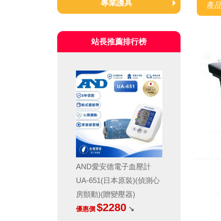
專業護具
產
奔酷Bracoo
站長推薦排行榜
耐護NEOMED
AND愛安德電子血壓計
UA-651(日本原裝)(偵測心
房顫動)(贈變壓器)
$2280
↘
優惠價