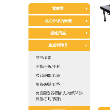
電療器
中頻電療機
遠紅外線治療儀
低週波治療器
遠紅外線治療儀
復健用品
耗材/配件
紅外線照護燈
電動復健車/手腳訓練器
康威利護具
超音波導入儀/筋膜槍/頸椎牽
頸部/肩部
引器/拉筋板
手指/手腕/手肘
拔罐器/銅人/十字按摩器
腰部/胸部/背部
蒸氣熱敷機/水煮熱敷墊
膝蓋/腳踝/鞋墊
整脊床/指壓床/推拿床
角度固定器/關節支架(髖關節/
復健/訓練/遊戲器材
膝蓋/手肘/腳踝)