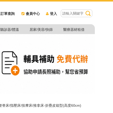
訂單查詢
會員中心
登入
/聽診器/體溫
居家/美容/快篩
醫療器材租借
整脊床/指壓床/按摩床/推拿床-折疊皮箱型(高度60cm)