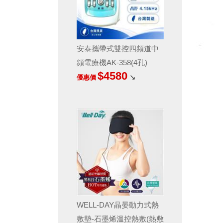
安泰攜帶式雙控四頻道中
頻電療機AK-358(4孔)
$4580
↘
優惠價
WELL-DAY晶晏動力式熱
敷墊-石墨烯溫控熱敷(熱敷