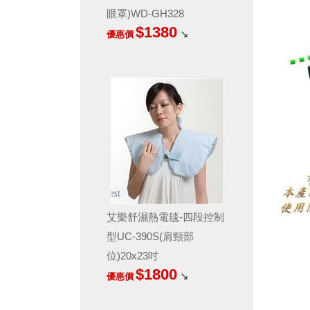
眼罩)WD-GH328
$1380
↘
優惠價
艾樂舒濕熱電毯-四段控制
型UC-390S(肩頸部
位)20x23吋
$1800
↘
優惠價