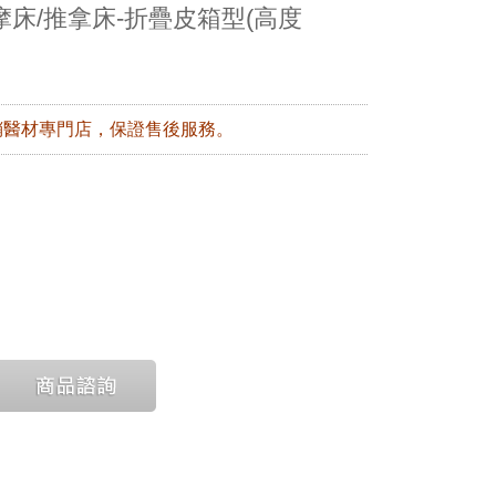
摩床/推拿床-折疊皮箱型(高度
銷醫材專門店，保證售後服務。