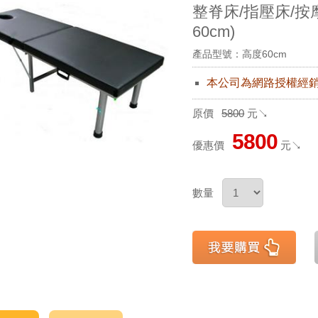
整脊床/指壓床/按
60cm)
產品型號：高度60cm
本公司為網路授權經
原價
5800
元↘
5800
優惠價
元↘
數量