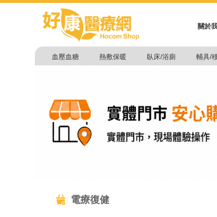
關於
血壓血糖
熱敷保暖
臥床/浴廁
輔具/
電療復健