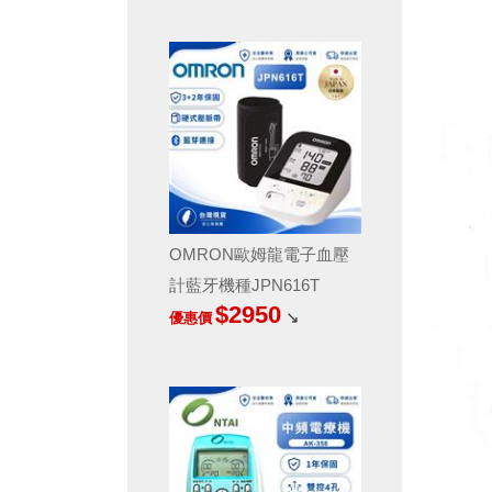
OMRON歐姆龍電子血壓
計藍牙機種JPN616T
$2950
↘
優惠價