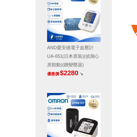
AND愛安德電子血壓計
UA-651(日本原裝)(偵測心
房顫動)(贈變壓器)
$2280
↘
優惠價