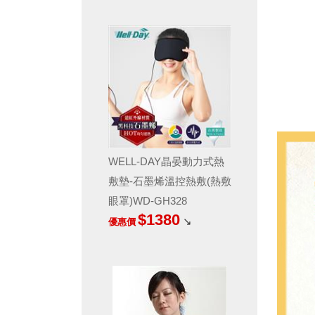
WELL-DAY晶晏動力式熱
敷墊-石墨烯溫控熱敷(熱敷
眼罩)WD-GH328
$1380
↘
優惠價