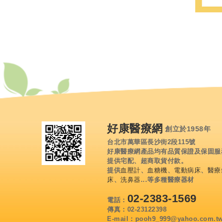
好康醫療網
創立於1958年
台北市萬華區長沙街2段115號
好康醫療網產品均有品質保證及保固服
提供宅配、超商取貨付款。
提供
血壓計
、
血糖機
、
電動病床
、
醫療
床
、
洗鼻器
...等多種醫療器材
02-2383-1569
電話：
傳真：02-23122398
E-mail：pooh9_999@yahoo.com.t