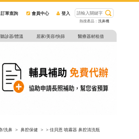
訂單查詢
會員中心
登入
熱搜產品：
洗鼻機
/聽診器/體溫
居家/美容/快篩
醫療器材租借
療/洗鼻
>
鼻腔保健
>
>
佳貝恩 噴霧器 鼻腔清洗瓶