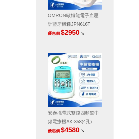
OMRON歐姆龍電子血壓
計藍牙機種JPN616T
$2950
↘
優惠價
安泰攜帶式雙控四頻道中
頻電療機AK-358(4孔)
$4580
↘
優惠價