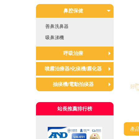
鼻腔保健
善鼻洗鼻器
吸鼻涕機
呼吸治療
氧氣製造機
噴霧治療器/化痰機/霧化器
8L 10L大流量氧氣機
化痰機/噴霧器(超音波/氣動
抽痰機/電動拍痰器
攜帶式氧氣機
式)
抽痰機
血氧機(血氧偵測儀)
蒸氣吸入器
站長推薦排行榜
電動拍痰器
生命監測設備
產