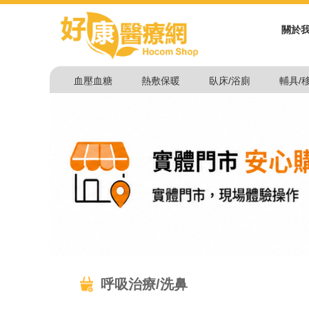
關於
血壓血糖
熱敷保暖
臥床/浴廁
輔具/
呼吸治療/洗鼻