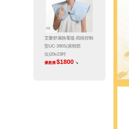
艾樂舒濕熱電毯-四段控制
型UC-390S(肩頸部
位)20x23吋
$1800
↘
優惠價