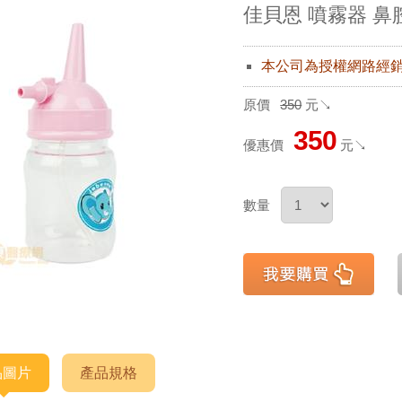
佳貝恩 噴霧器 鼻
本公司為授權網路經
原價
350
元↘
350
優惠價
元↘
數量
品圖片
產品規格