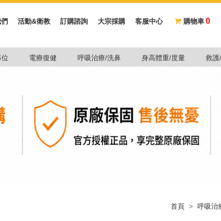
0
我們
活動&衛教
訂購諮詢
大宗採購
客服中心
購物車
移位
電療復健
呼吸治療/洗鼻
身高體重/度量
救護
首頁
>
呼吸治