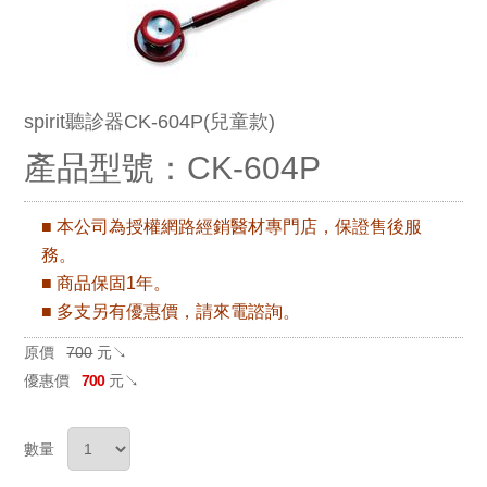
spirit聽診器CK-604P(兒童款)
產品型號：CK-604P
■ 本公司為授權網路經銷醫材專門店，保證售後服
務。
■ 商品保固1年。
■
多支另有優惠價，請來電諮詢。
原價
700
元↘
優惠價
700
元↘
數量