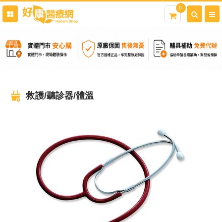
0
救護/聽診器/體溫