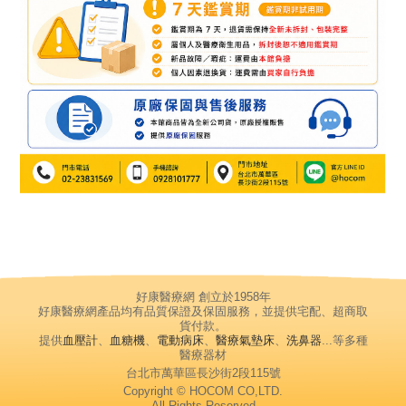
好康醫療網 創立於1958年
好康醫療網產品均有品質保證及保固服務，並提供宅配、超商取
貨付款。
提供
血壓計
、
血糖機
、
電動病床
、
醫療氣墊床
、
洗鼻器
...等多種
醫療器材
台北市萬華區長沙街2段115號
Copyright © HOCOM CO,LTD.
All Rights Reserved