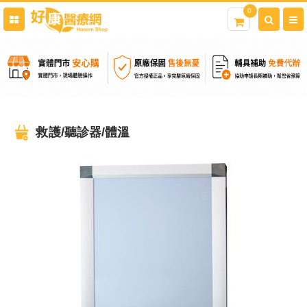
0
救護/聽診器/體溫