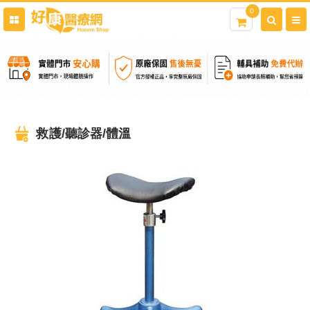
0
救護/聽診器/體溫