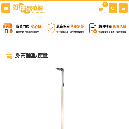
0
身高體重/度量