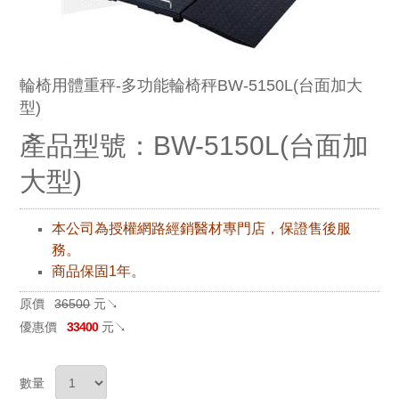
輪椅用體重秤-多功能輪椅秤BW-5150L(台面加大
型)
產品型號：BW-5150L(台面加
大型)
本公司為授權網路經銷醫材專門店，保證售後服
務。
商品保固1年。
原價
36500
元↘
優惠價
33400
元↘
數量