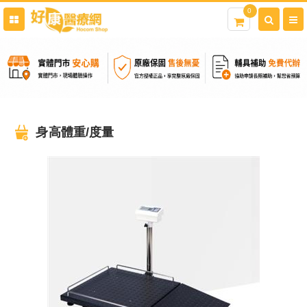
0
身高體重/度量