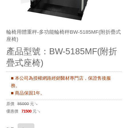
輪椅用體重秤-多功能輪椅秤BW-5185MF(附折疊式
座椅)
產品型號：BW-5185MF(附折
疊式座椅)
■ 本公司為授權網路經銷醫材專門店，保證售後服
務。
■ 商品保固1年。
原價
85000
元↘
優惠價
71500
元↘