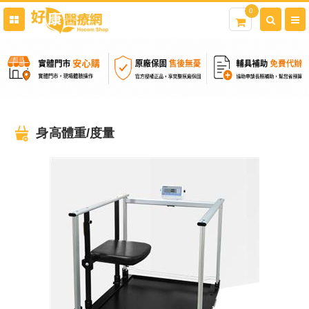
0
身高體重/度量