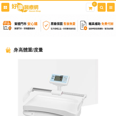
0
身高體重/度量