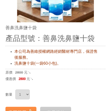
善鼻洗鼻鹽十袋
產品型號：善鼻洗鼻鹽十袋
本公司為善維授權網路經銷醫材專門店，保證售
後服務。
洗鼻鹽十袋(一袋60小包)。
原價
2800
元↘
優惠價
2800
元↘
數量